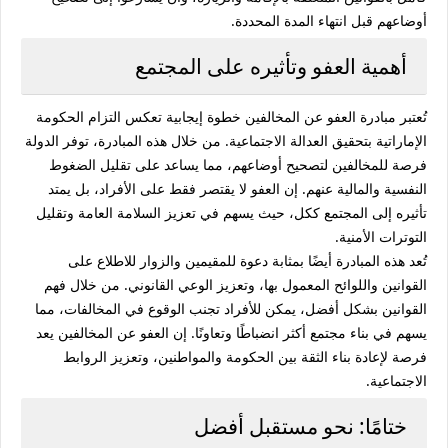
أوضاعهم قبل انتهاء المدة المحددة.
أهمية العفو وتأثيره على المجتمع
تُعتبر مبادرة العفو عن المخالفين خطوة إيجابية تعكس التزام الحكومة
الإماراتية بتحقيق العدالة الاجتماعية. من خلال هذه المبادرة، توفر الدولة
فرصة للمخالفين لتصحيح أوضاعهم، مما يساعد على تقليل الضغوط
النفسية والمالية عنهم. إن العفو لا يقتصر فقط على الأفراد، بل يمتد
تأثيره إلى المجتمع ككل، حيث يسهم في تعزيز السلامة العامة وتقليل
التوترات الأمنية.
تُعد هذه المبادرة أيضًا بمثابة دعوة للمقيمين والزوار للاطلاع على
القوانين واللوائح المعمول بها، وتعزيز الوعي القانوني. من خلال فهم
القوانين بشكل أفضل، يمكن للأفراد تجنب الوقوع في المخالفات، مما
يسهم في بناء مجتمع أكثر انضباطًا وتعاونًا. إن العفو عن المخالفين يعد
فرصة لإعادة بناء الثقة بين الحكومة والمواطنين، وتعزيز الروابط
الاجتماعية.
ختامًا: نحو مستقبل أفضل