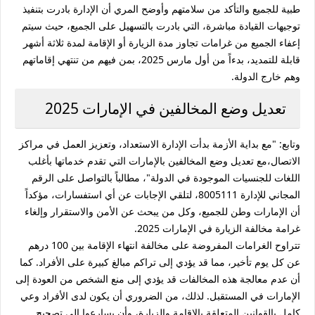
طبية للجميع والتأكد من سلامتهم وأوضح المري أن الإدارة بادرت بتنفيذ
توجيهات القيادة مباشرة، التي بادرت بالتسهيل على الجميع، حيث سيتم
إعفاء الجميع من غرامات تجاوز مدة الزيارة أو الإقامة لمدة ثلاثة أشهر
قابلة للتمديد، بدءاً من أول مارس 2025، بمن فيهم من تنتهي إقاماتهم
وهم خارج الدولة.
تعديل وضع المخالفين في الإمارات 2025
وتابع: "مع بداية الأزمة بدأت الإدارة الاستعداد، وتعزيز العمل في مراكز
الاتصال،مع تعديل وضع المخالفين بالإمارات التي تقدم خدماتها بأغلب
اللغات للجنسيات الموجودة في الدولة"، مطالباً بالتواصل على الرقم
المجاني للإدارة 8005111، لتلقي الإجابات عن أي استفسارات، مؤكداً
أن الإمارات وطن للجميع، وكل من يبحث عن الأمن والاستقرار وإلغاء
غرامة مخالفة الزيارة في الإمارات 2025.
تتراوح الغرامات المفروضة على مخالفة انتهاء الإقامة بين 100 درهم
عن كل يوم تأخير، مما قد يؤدي إلى تراكم مبالغ كبيرة على الأفراد. كما
أن عدم معالجة هذه المخالفات قد يؤدي إلى منع الشخص من العودة إلى
الإمارات في المستقبل. لذلك، من الضروري أن يكون لدى الأفراد وعي
كامل بالقوانين المتعلقة بالإقامة والزيارة، وأن يسارعوا إلى تصحيح