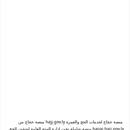
منصة حجاج لخدمات الحج والعمرة hajj.gov.ly ‫منصة حجاج من
hajjaj.hajj.gov.ly منصة شاملة تحت إدارة الهيئة العامة لشؤون الحج