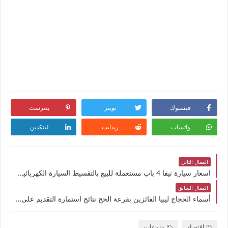
فيسبوك
تويتر
بنترست
واتساب
ريدايت
لينكدين
المقال التالي
اسعار سيارة نيفا 4 باب مستعملة للبيع بالتقسيط السيارة الكهربائية "لادا إي لارغوس" سعر لادا نيفا 93
المقال السابق
أسماء الحجاج ليبيا الفائزين بقرعة الحج نتائج استمارة التقديم على الحج 2025 في ليبيا عبر منصة حجاج
اقتصاد
منوعات