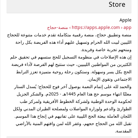
Store
Apple
https://apps.apple.com › app › منصة-حجاج
منصة وتطبيق حجاج، منصة رقمية متكاملة تقدم خدمات متنوعة للحجاج
الليبين لبيت الله الحرام وتسهيل عليهم أداء هذه الفريضة بكل راحة
ومنحهم تجربة خاصة وفريدة.
إن هذه الإصلاحات في منظومة التسجيل للحج ستسهم في تحقيق حلم
الكثيرين من المواطنين الليبيين، حيث ستتيح لهم الفرصة لأداء فريضة
الحج بكل يسر وسهولة. وستكون رحلة روحية متميزة تعزز الترابط
الاجتماعي وتقوي الإيمان.
والحمد لله على إتمام النعمة بوصول آخر فوج للحجاج؛ يُسدل الستار
معلنًا انتهاء موسم حج هذا العام 1445هـ - 2025م. والشكر الجزيل
لحكومة الوحدة الوطنية ولشركة الخطوط الأفريقية ولمركز طب
الطوارئ والدعم ولوزارة المواصلات ولمصلحة الطيران المدني ولكل
اللجان العاملة ببعثة الحج الليبية على تفانيهم في إنجاح هذا الموسم.
تقبل الله من الحجاج حجهم، وغفر الله لمن وافتهم المنية بالأراضي
المقدسة.