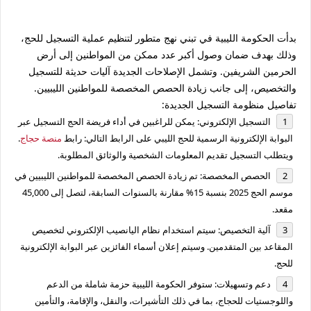
بدأت الحكومة الليبية في تبني نهج متطور لتنظيم عملية التسجيل للحج،
وذلك بهدف ضمان وصول أكبر عدد ممكن من المواطنين إلى أرض
الحرمين الشريفين. وتشمل الإصلاحات الجديدة آليات حديثة للتسجيل
والتخصيص، إلى جانب زيادة الحصص المخصصة للمواطنين الليبيين.
تفاصيل منظومة التسجيل الجديدة:
التسجيل الإلكتروني: يمكن للراغبين في أداء فريضة الحج التسجيل عبر
البوابة الإلكترونية الرسمية للحج الليبي على الرابط التالي: رابط
منصة حجاج
.
ويتطلب التسجيل تقديم المعلومات الشخصية والوثائق المطلوبة.
الحصص المخصصة: تم زيادة الحصص المخصصة للمواطنين الليبيين في
موسم الحج 2025 بنسبة 15% مقارنة بالسنوات السابقة، لتصل إلى 45,000
مقعد.
آلية التخصيص: سيتم استخدام نظام اليانصيب الإلكتروني لتخصيص
المقاعد بين المتقدمين. وسيتم إعلان أسماء الفائزين عبر البوابة الإلكترونية
للحج.
دعم وتسهيلات: ستوفر الحكومة الليبية حزمة شاملة من الدعم
واللوجستيات للحجاج، بما في ذلك التأشيرات، والنقل، والإقامة، والتأمين