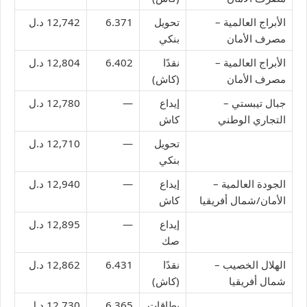
الأبراج العالمية –
تحويل
6.371
12,742 د.ل
مصرف الأمان
بنكي
الأبراج العالمية –
نقدًا
6.402
12,804 د.ل
مصرف الأمان
(كاش)
جبال تيبستي –
إيداع
—
12,780 د.ل
التجاري الوطني
كاش
تحويل
—
12,710 د.ل
بنكي
الجودة العالمية –
إيداع
—
12,940 د.ل
الأمان/شمال أفريقيا
كاش
إيداع
—
12,895 د.ل
صك
الهلال الخصيب –
نقدًا
6.431
12,862 د.ل
شمال أفريقيا
(كاش)
بطاقات
6.365
12,730 د.ل