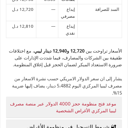
السد للصرافة
إيداع
—
12,720 د.ل
مصرفي
إيداع
—
12,810 د.ل
نقدي
الأسعار تراوحت بين
12,720 و12,940 دينار ليبي
، مع اختلافات
طفيفة بين الشركات والمصارف، فيما شددت الإدارات على
ضرورة الاستعداد المبكر لضمان الحجز قبل إغلاق المنظومة.
يشار إلى ان سعر الدولار الامريكي حسب نشرة الاسعار من
مصرف ليبيا المركزي اليوم 5.4882 دينار، يضاف إليها ضريبة
15%.
موعد فتح منظومة حجز 4000 الدولار عبر منصة مصرف
ليبيا المركزي الأغراض الشخصية
🔐 شروط التسجيل في منظومة الأغراض