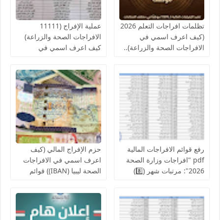
تظلمات افراجات التعلم 2026
عملية الإفراج (11111
(كيف اعرف اسمي في
الافراجات الصحة والزراعة)
الافراجات الصحة والزراعة)..
كيف اعرف اسمي في
قوائم اسماء الافراجات المالية
افراجات الصحة..والمالية تدعو
بالخدمات الصحية لمكاتب
لإنجاز الإفراج المالي عن
الصحة ومراقبات التعليم
رواتب الموظفين لشهر
أغسطس
رفع قوائم الافراجات المالية
حزم الإفراج المالي (كيف
pdf "افراجات وزارة الصحة
اعرف اسمي في الافراجات
2026": مرتبات شهر (8️⃣)
الصحة ليبيا (IBAN)) قوائم
تشمل عدد من إلافراجات
اسماء الافراجات عن مراقبة
فردية وجماعية المركز
الخدمات المالية الحجر
الوطني للبحوث الطبية
الزراعي ,جهاز حرس المنشآت
والكليات التقنية والمعاهد
النفطية,جامعة المرقب, فزان,