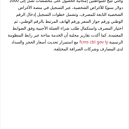
والتي تتيح للمواطنين إمكانية الحصول على مخصصات تصل إلى 2000
دولار سنويًا للأغراض الشخصية، عبر التسجيل في منصة الأغراض
الشخصية التابعة للمصرف. وتشمل خطوات التسجيل إدخال الرقم
الوطني ورقم جواز السفر ورقم الهاتف المرتبط بالرقم الوطني، ثم
اختيار المصرف واستكمال طلب شراء العملة الأجنبية وفق الضوابط
المعتمدة. كما أكدت تقارير محلية أن الخدمة متاحة عبر رابط المنظومة
الرسمية
fcms cbl gov ly
مع استمرار تحديث أسعار الحجز والسداد
لدى المصارف وشركات الصرافة المختلفة.