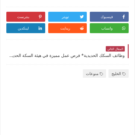
فيسبوك
تويتر
بنترست
واتساب
ريدايت
لينكدين
المقال التالي
وظائف السكك الحديدية* فرص عمل مميزة في هيئة السكة الحديد 2025: رواتب مغرية وحوافز إضافية لجميع التخصصات
الخليج
منوعات