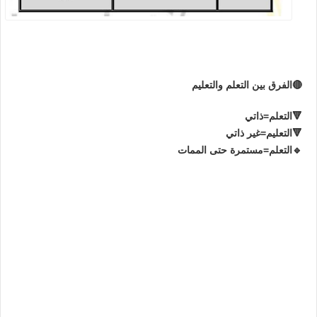
🔴الفرق بين التعلم والتعليم
🔻التعلم=ذاتي
🔻التعليم=غير ذاتي
🔹التعلم=مستمرة حتى الممات