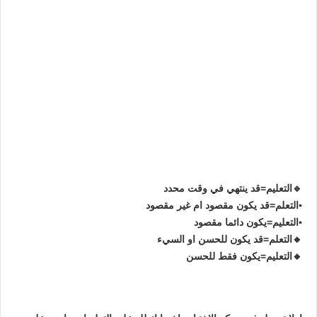
🔹التعليم=قد ينتهي في وقت محدد
▪️التعلم=قد يكون مقصود ام غير مقصود
▪️التعليم=يكون دائما مقصود
🔸التعلم=قد يكون للحسن او السيء
🔸التعليم=يكون فقط للحسن