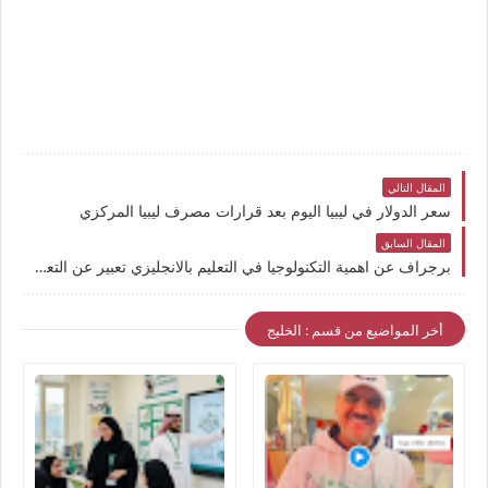
المقال التالي
سعر الدولار في ليبيا اليوم بعد قرارات مصرف ليبيا المركزي
المقال السابق
برجراف عن اهمية التكنولوجيا في التعليم بالانجليزي تعبير عن التعليم عن بعد بالانجليزي ” مترجم “ The Importance of E-Learning: How Technology Has Transformed Education
أخر المواضيع من قسم : الخليج