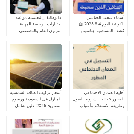
أسماء سحب الجناسي
#الوظايف_التعليميه مواعيد
الكويتية اليوم 4 8 2026 📰
اختبارات الرخصة المهنية
كشف المسحوبة جناسيهم
التربوي العام والتخصصي
المادة الثامنة شملت عدد من
(للرجال والنساء) عبر منصة
الفنانيين أعمال جليلة
قياس ETEC
أهلية الضمان الاجتماعي
أسعار تركيب الطاقة الشمسية
المطور 2026 | شروط القبول
للمنازل في السعودية ورسوم
وطريقة الاستعلام وأسباب
التصاريح 2026: دليل شامل
عدم الأهلية والاعتراض
وخبراء