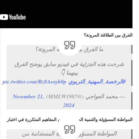
الفرق بين الطلاقة المرونة؟
ما الفرق بين الطلاقة المرونة؟
شرحت هذه الجزئية في فيديو سابق يوضح الفرق
بينهما 👇
#الرخصة_المهنية_التربوي
pic.twitter.com/Rz8Asoyh0p
— محمد العواجي (@MMLW1987)
November 21,
2024
المواطنة المسؤولة والتنمية المستدامة من المفاهيم المتكررة في اختبار
المواطنة المسؤولة والتنمية المستدامة من