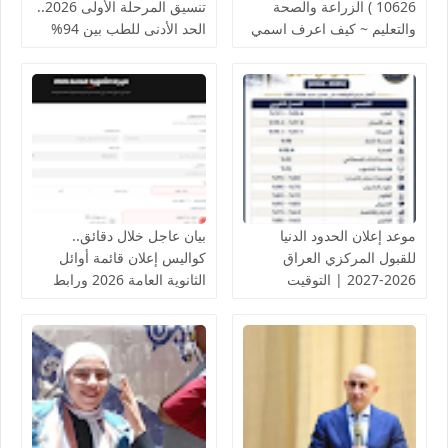
10626 ) الزراعة والصحة
تنسيق المرحلة الأولى 2026..
والتعليم ~ كيف اعرف اسمي
الحد الأدنى للطب بين 94%
في الإفراجات 2026 >> قائمه
و93.43% | الكليات المتوقعة
أسماء المفرج عنهم - أخبار
ومقارنة كاملة
زيادة المرتبات والترقيات
موعد إعلان الحدود الدنيا
بيان عاجل خلال دقائق..
للقبول المركزي العراق
كواليس إعلان قائمة أوائل
2026-2027 | التوقيت
الثانوية العامة 2026 ورابط
المتوقع وآلية احتساب
الاستعلام الرسم
المعدلات