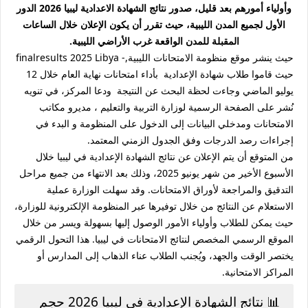
وأولياء
أمورهم
بعد قليل، صدور نتائج الشهادة الاعدادية ليبيا 2026 الدور
الأول لجميع المدن الليبية، حيث تقرر أن يكون الإعلان خلال الساعات
المقبلة للمدن الواقعة غرب الأراضي الليبية.
حيث ينشر موقع منظومة الامتحانات الليبية,- finalresults 2025 Libya
حيث قاموا طلاب شهادة الإعدادية بأداء امتحانات نهاية العام خلال 12
يوليو الماضي وجاءت لحظة البحث عن النتيجة ودعا المركز، في تنويه
نُشر على الصفحة الرسمية لوزارة التربية والتعليم ، مديرو مكاتب
الامتحانات ومدخلي البيانات إلى الدخول على المنظومة و البدء في
إجراءات رصد الدرجات وفق الجدول الزمني المعتمد.
من المتوقع أن يتم الإعلان عن نتائج الشهادة الإعدادية في ليبيا خلال
الأسبوع الأخير من شهر يونيو 2025، وذلك بعد الانتهاء من جميع مراحل
التدقيق والمراجعة لأوراق الامتحانات. وقد سهلت الوزارة عملية
الاستعلام عن النتائج من خلال توفيرها عبر المنظومة الإلكترونية للوزارة،
حيث يمكن للطلاب وأولياء الأمور الوصول إليها بسهولة ويسر من خلال
الموقع الرسمي المخصص لنتائج الامتحانات في ليبيا. هذا التحول الرقمي
يختصر الوقت والجهد، ويُجنب الطلاب عناء الذهاب إلى المدارس أو
المراكز الامتحانية.
📊 نتائج الشهادة الإعدادية في ليبيا 2026 حجم