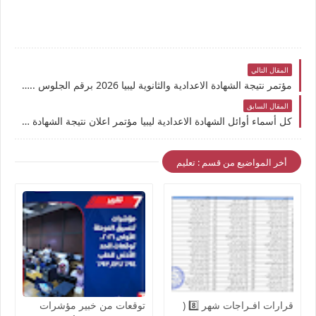
المقال التالي
مؤتمر نتيجة الشهادة الاعدادية والثانوية ليبيا 2026 برقم الجلوس .. رابط الاستعلام عن نتائج الصف التاسع ليبيا المحافظات التي ظهرت فيها النتائج
المقال السابق
كل أسماء أوائل الشهادة الاعدادية ليبيا مؤتمر اعلان نتيجة الشهادة الإعدادية طرابلس >> رابط نتيجة التاشع 2026 : منظومة تصحيح الامتحانات الليبية نتيجة الصف الثالث الاعدادى بليبيا منظومة الامتحانات ووزارة التربية والتعليم ليبيا
أخر المواضيع من قسم : تعليم
قرارات افـراجات شهر 8️⃣ (
توقعات من خبير مؤشرات