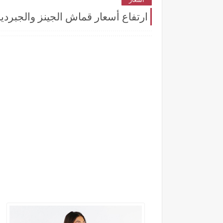
ارتفاع أسعار قماش الجينز والجبردين في 2025: تفاصيل الأسعار في شركة الرباعية وتأثيرها عل