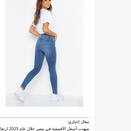
مقال إخباري:
شهدت أس