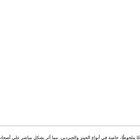
عار الأقمشة في مصر خلال عام 2025 ارتفاعًا ملحوظًا، خاصة في أنواع الجينز والجبردين، مما أثر بشكل