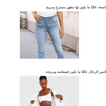
ة. غالبًا ما يكون لها مظهر مسترخٍ ومريح.
س الرجال. غالبًا ما تكون فضفاضة ومريحة.