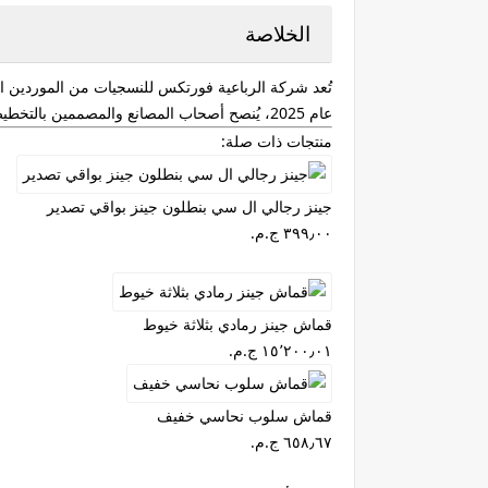
الخلاصة
تُعد شركة الرباعية فورتكس للنسجيات من الموردين ال
عام 2025، يُنصح أصحاب المصانع والمصممين بالتخطيط الجيد والتفاوض مع الموردين للحد من تأثير هذه الزيادات على أعمالهم.
منتجات ذات صلة:
جينز رجالي ال سي بنطلون جينز بواقي تصدير
قماش جينز رمادي بثلاثة خيوط
قماش سلوب نحاسي خفيف