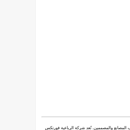
 مباشر على أصحاب المصانع والمصممين. تُعد شركة الرباعية فورتكس