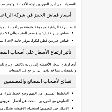
للنسجيات من أبرز الموردين لهذه الأقمشة، وتوفر مجم
أسعار قماش الجينز في شركة الرباعية
تقدم شركة الرباعية مجموعة متنوعة من أقمشة الجين
قماش جينز خفيف
:
يبلغ سعر المتر حوالي 53 جنيهًا مصريًا، ويتكون من 78% قطن، 20% بوليستر، و2% ليكرا، بعرض 153 سم ووزن 9.5 أونز.
قماش جبردين قطن ليكرا
:
تتوفر خامة StarP بسعر 56 جنيهًا للمتر، بعرض 160 سم ووزن 464 جرام، وتأتي بستة ألوان متنوعة.
تأثير ارتفاع الأسعار على أصحاب المصا
أدى ارتفاع أسعار الأقمشة إلى زيادة تكاليف الإنتاج لل
والقمصان، مما قد يؤدي إلى تراجع في المبيعات
نصائح لأصحاب المصانع والمصممين
التخطيط المسبق
: من المهم وضع خطط شراء مدروس
التفاوض مع الموردين
: البحث عن أفضل العروض و
الابتكار في التصميم
: استخدام الأقمشة بشكل مبتك