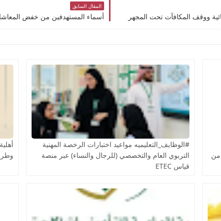
المقال السابق
ئية ووقف المكافآت تحت المجهر
#الوظايف_التعليميه مواعيد اختبارات الرخصة المهنية
من
التربوي العام والتخصصي (للرجال والنساء) عبر منصة
وطريق
قياس ETEC