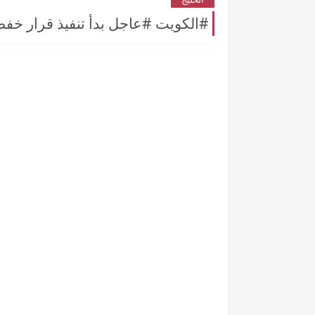
#الكويت #عاجل بدأ تنفيذ قرار خفض ال