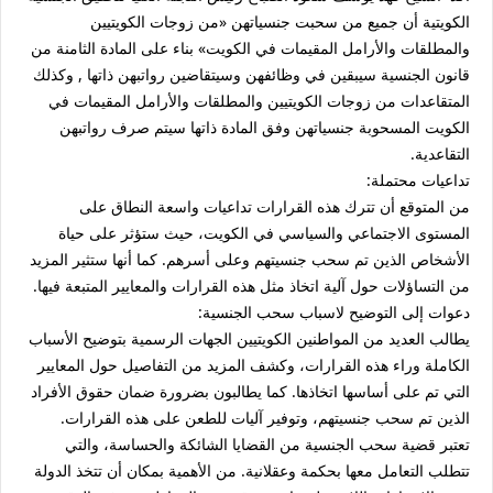
الكويتية أن جميع من سحبت جنسياتهن «من زوجات الكويتيين
والمطلقات والأرامل المقيمات في الكويت» بناء على المادة الثامنة من
قانون الجنسية سيبقين في وظائفهن وسيتقاضين رواتبهن ذاتها , وكذلك
المتقاعدات من زوجات الكويتيين والمطلقات والأرامل المقيمات في
الكويت المسحوبة جنسياتهن وفق المادة ذاتها سيتم صرف رواتبهن
التقاعدية.
تداعيات محتملة:
من المتوقع أن تترك هذه القرارات تداعيات واسعة النطاق على
المستوى الاجتماعي والسياسي في الكويت، حيث ستؤثر على حياة
الأشخاص الذين تم سحب جنسيتهم وعلى أسرهم. كما أنها ستثير المزيد
من التساؤلات حول آلية اتخاذ مثل هذه القرارات والمعايير المتبعة فيها.
دعوات إلى التوضيح لاسباب سحب الجنسية:
يطالب العديد من المواطنين الكويتيين الجهات الرسمية بتوضيح الأسباب
الكاملة وراء هذه القرارات، وكشف المزيد من التفاصيل حول المعايير
التي تم على أساسها اتخاذها. كما يطالبون بضرورة ضمان حقوق الأفراد
الذين تم سحب جنسيتهم، وتوفير آليات للطعن على هذه القرارات.
تعتبر قضية سحب الجنسية من القضايا الشائكة والحساسة، والتي
تتطلب التعامل معها بحكمة وعقلانية. من الأهمية بمكان أن تتخذ الدولة