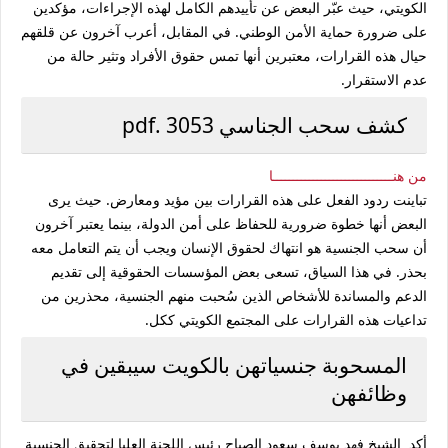
الكويتي، حيث عبّر البعض عن تأييدهم الكامل لهذه الإجراءات، مؤكدين
على ضرورة حماية الأمن الوطني. في المقابل، أعرب آخرون عن قلقهم
حيال هذه القرارات، معتبرين أنها تمس حقوق الأفراد وتثير حالة من
عدم الاستقرار.
كشف سحب الجناسي 3053 .pdf
من هنــــــــــــــــــــــــــــــا
تباينت ردود الفعل على هذه القرارات بين مؤيد ومعارض. حيث يرى
البعض أنها خطوة ضرورية للحفاظ على أمن الدولة، بينما يعتبر آخرون
أن سحب الجنسية هو انتهاك لحقوق الإنسان ويجب أن يتم التعامل معه
بحذر. في هذا السياق، تسعى بعض المؤسسات الحقوقية إلى تقديم
الدعم والمساندة للأشخاص الذين سُحبت منهم الجنسية، محذرين من
تداعيات هذه القرارات على المجتمع الكويتي ككل.
المسحوبة جنسياتهن بالكويت سيبقين في
وظائفهن
أكد الشيخ فهد يوسف سعود الصباح رئيس اللجنة العليا لتحقيق الجنسية