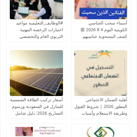
أسماء سحب الجناسي
#الوظايف_التعليميه مواعيد
الكويتية اليوم 4 8 2026 📰
اختبارات الرخصة المهنية
كشف المسحوبة جناسيهم
التربوي العام والتخصصي
المادة الثامنة شملت عدد من
(للرجال والنساء) عبر منصة
الفنانيين أعمال جليلة
قياس ETEC
أهلية الضمان الاجتماعي
أسعار تركيب الطاقة الشمسية
المطور 2026 | شروط القبول
للمنازل في السعودية ورسوم
وطريقة الاستعلام وأسباب
التصاريح 2026: دليل شامل
عدم الأهلية والاعتراض
وخبراء