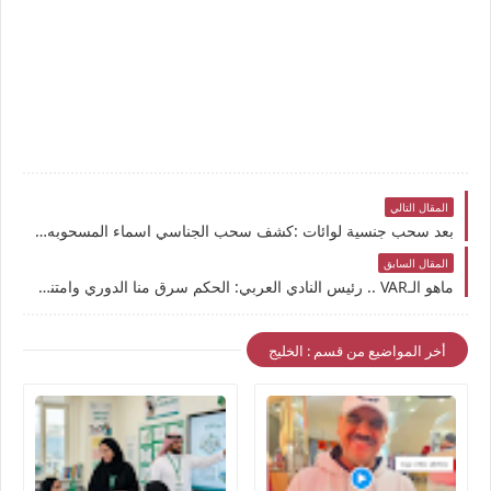
المقال التالي
بعد سحب جنسية لوائات :كشف سحب الجناسي اسماء المسحوبه جنسياتهم بالكويت| اسماء الجناسي المسحوبه المادة الثامنة
المقال السابق
ماهو الـVAR .. رئيس النادي العربي: الحكم سرق منا الدوري وامتنع عن استخدام الـVAR
أخر المواضيع من قسم : الخليج