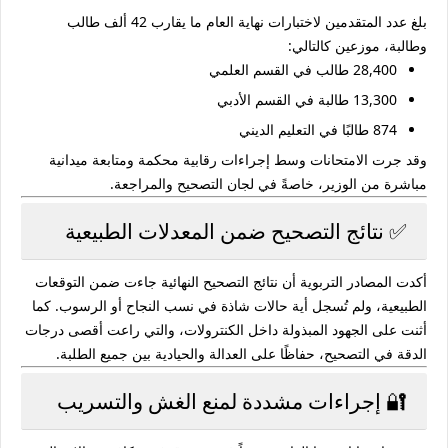
بلغ عدد المتقدمين لاختبارات نهاية العام ما يقارب
42 ألف طالب
وطالبة
، موزعين كالتالي:
28,400 طالب
في القسم العلمي
13,300 طالبة
في القسم الأدبي
874 طالبًا
في التعليم الديني
وقد جرت الامتحانات وسط إجراءات رقابية محكمة ومتابعة ميدانية
مباشرة من الوزير، خاصةً في لجان التصحيح والمراجعة.
✅ نتائج التصحيح ضمن المعدلات الطبيعية
أكدت المصادر التربوية أن
نتائج التصحيح النهائية جاءت ضمن التوقعات
الطبيعية
، ولم تُسجل أية حالات شاذة في نسب النجاح أو الرسوب. كما
أثنت على الجهود المبذولة داخل الكنترولات، والتي راعت أقصى درجات
الدقة في التصحيح، حفاظًا على العدالة والحيادية بين جميع الطلبة.
🔐 إجراءات مشددة لمنع الغش والتسريب