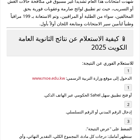
شهدت امتحانات هذا العام تشديداً غير مسبوق في
مكافحة حالات الغش
أو التسريب
، حيث تم تطبيق
لوائح صارمة وعقوبات فورية
بحق
المخالفين، سواء من الطلبة أو المراقبين، وتم الاستعانة بـ
199 مراقباً
وطنياً
لتأمين سير الامتحانات ومتابعة اللجان أولاً بأول.
📱 كيفية الاستعلام عن نتائج الثانوية العامة
الكويت 2025
للاستعلام الفوري عن النتيجة:
الدخول إلى موقع وزارة التربية الرسمي:
www.moe.edu.kw
أو فتح تطبيق
سهل Sahel
الحكومي عبر الهاتف الذكي.
إدخال الرقم المدني أو الرقم التسلسلي.
الضغط على "عرض النتيجة".
ستظهر أمامك: درجات كل مادة، المجموع الكلي، التقدير النهائي، وأي