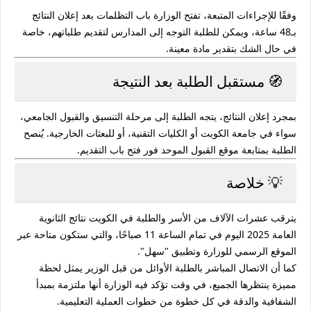
وفقًا للإجراءات المتبعة، تفتح الوزارة باب
التظلمات
بعد إعلان النتائج
بـ48 ساعة، ويمكن للطلبة التوجه إلى المدارس لتقديم طلباتهم، خاصة
في حال الشك بتقدير مادة معينة.
🧭 مستقبل الطلبة بعد النتيجة
بمجرد إعلان النتائج، يتجه الطلبة إلى
مرحلة التنسيق والقبول الجامعي
،
سواء في جامعة الكويت أو الكليات التقنية، أو للبعثات الخارجية. يُنصح
الطلبة بمتابعة موقع
القبول الموحد
فور فتح باب التقديم.
💡 خلاصة
يترقب عشرات الآلاف من الأسر والطلبة في الكويت
نتائج الثانوية
العامة 2025 اليوم في تمام الساعة 11 صباحًا
، والتي ستكون متاحة عبر
الموقع الرسمي للوزارة وتطبيق "سهل".
كما أن
الاتصال المباشر بالطلبة الأوائل
من قبل الوزير يمثل لحظة
مميزة ينتظرها الجميع، في وقت تؤكد فيه الوزارة أنها ملتزمة بمبدأ
الشفافية والدقة في كل خطوة من خطوات العملية التعليمية.