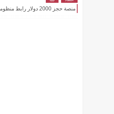
منصة حجز 2000 دولار رابط منظومة حجز مصرف ليبيا المركزي 2000 دولار العملة الصعبة 2025 بالخطوات