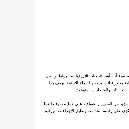
لشخصية أحد أهم التحديات التي تواجه المواطنين. في
 ليبيا المركزي لتسهيل هذه العملية وتوفيرها بشفافية وعدالة، تتجه الأنظار نحو "منصة الأغراض الشخصية 2025" كآلية محورية لتنظيم حجز العملة الأجنبية. يهدف هذا
مزيد من التنظيم والشفافية على عملية صرف العملة
م. يركز مصرف ليبيا المركزي على رقمنة الخدمات وتقليل الإجراءات الورقية،