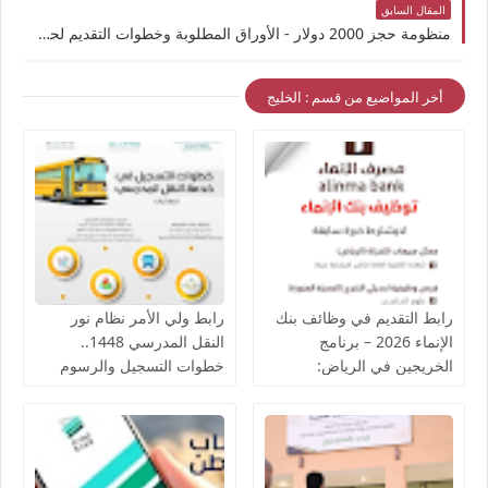
المقال السابق
منظومة حجز 2000 دولار - الأوراق المطلوبة وخطوات التقديم لحجز الأغراض الشخصية من مصرف ليبيا المركزي (Visa/Mastercard)
أخر المواضيع من قسم : الخليج
رابط التقديم في وظائف بنك
رابط ولي الأمر نظام نور
الإنماء 2026 – برنامج
النقل المدرسي 1448..
الخريجين في الرياض:
خطوات التسجيل والرسوم
التسجيل والخطوات
والفئات المعفاة من مصاريف
الباص