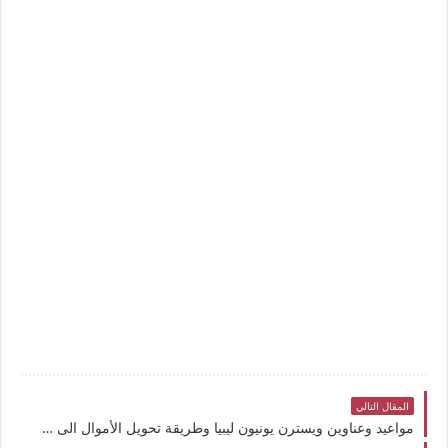
المقال التالي
مواعيد وعناوين ويسترن يونيون ليبيا وطريقة تحويل الأموال الى شركة الصرافة طرابلس المطلوب من المرسل والمستلم فى بنغازي ، درنة ، المرج ـ طرابلس ، سبها ، الجفرة ، الواحات ، غريان ، المرقب ، مصراتة ، الزاوية ، وادي الحياة ، وادي الشاطئ ، غات ، النقاط الخمس ، الجبل الاخضر ، البطنان