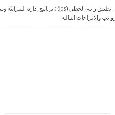
(امته افراجات الزراعة زليتين) تحميل تطبيق راتبي لحظي (os
اتب والافراجات الماليه