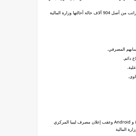
عملية صرف مرتبات شهر أغسطس تمت بشكل شبه كامل عبر المنظومة الرقمية الجديدة “راتبك لحظي“، حيث جرى تنفيذ 902 ألف راتب من أصل 904 آلاف حالة أحالتها وزارة المالية
سابهم المصرفي.
 دائم.
لية.
اوى.
من المتاجر الرسمية للتطبيقات، وهو متوفر على كل من أنظمة التشغيل iOS و Android وعقب إعلان مصرف ليبيا المركزي
رة المالية