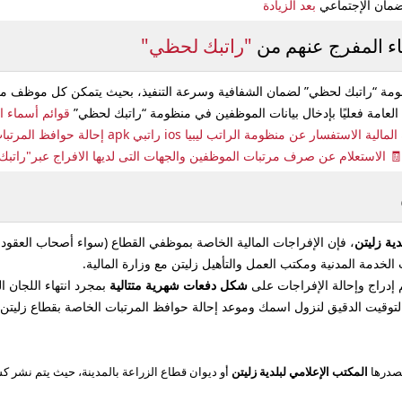
بعد الزيادة
ماء المفرج عنهم من
"راتبك لحظي"
ومة “راتبك لحظي”
لضمان الشفافية وسرعة التنفيذ، بحيث يتمكن كل موظف من م
لعامة فعليًا بإدخال بيانات الموظفين في منظومة “راتبك لحظي”
قوائم أسماء ا
ا ios راتبي apk إحالة حوافظ المرتبات لشهر ديسمبر وأفراجات مالية جديدة
دية زليتن
، فإن الإفراجات المالية الخاصة بموظفي القطاع (سواء أصحاب العقود ال
 الخدمة المدنية ومكتب العمل والتأهيل زليتن مع وزارة المالية.
شكل دفعات شهرية متتالية
بمجرد انتهاء اللجان 
ة التوقيت الدقيق لنزول اسمك وموعد إحالة حوافظ المرتبات الخاصة بقطاع زليتن
يصدرها
المكتب الإعلامي لبلدية زليتن
أو ديوان قطاع الزراعة بالمدينة، حيث يتم نشر 