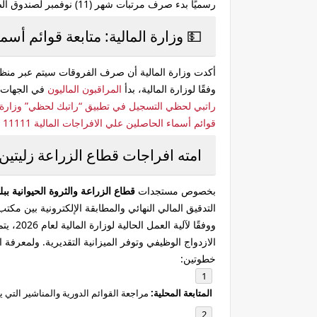
رسميًا بدء صرف مرتبات شهر (11) نوفمبر لصندوق الضمان الإجتماعي
💵
وزارة المالية: متابعة قوائم أس
أكدت وزارة المالية أن صرف الفروقات سيتم
عبر منظ
وفقًا لوزارة المالية، بدأ
المراقبون الماليون
في الجهات ا
راتبي لحظي التسجيل في تطبيق “راتبك لحظي” وزارة المالية الاستفسار عن منظومة الراتب ليبي
قوائم أسماء الحاصلين علي الافراجات المالية 11111 🧾 الاستعلام عن صرف مرتبات الموظفين والجهات التى لديها الافراج عبر"راتبك لحظي"شهر ديسمبر زيادات جديدة
امته افراجات قطاع الزراعة زليتين
بخصوص مستجدات
قطاع الزراعة والثروة الحيوانية ببل
التدقيق المالي النهائي والمطابقة الإلكترونية بين مكتب
ووفقًا لآلية العمل الحالية لوزارة المالية لعام 2026، يتم إدراج وإحالة الإفراجات على
الازدواج الوظيفي وتوفر الميزانية التقديرية. ولمعرف
خطوتين:
المتابعة المحلية:
مراجعة القوائم الدورية والمناشير التي 