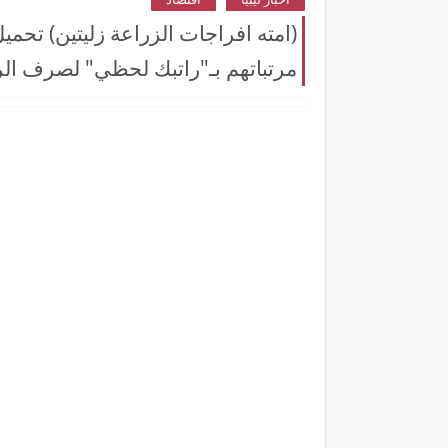
مرتباتهم بـ"راتبك لحظي" لصرف الرو