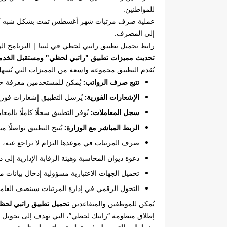
للمواطنين.
إلى المصرف.
رابط تحميل تطبيق راتبي لحظي في ليبيا | البرنامج الرس
تحديث مميزات تطبيق "راتبي لحظي" ومستقبل الخدما
يُقدم التطبيق مجموعة واسعة من المميزات التي تُسهل
تتبع صرف الرواتب:
يُمكن للمستخدمين معرفة حال
الإشعارات الفورية:
يُرسل التطبيق إشعارات فورية
سجل المعاملات:
يُوفر التطبيق سجلًا كاملًا بالم
الربط المباشر مع الوزارة:
يُتيح التطبيق تواصلًا 
صرف المرتبات في موعدها التزام لا تراجع عنه، و
دعوة ديوان المحاسبة وهيئة الرقابة الإدارية إلى 
تحميل الجهات الاعتبارية مسؤولية إدخال بيانات م
التحول الرقمي في إدارة المرتبات سينصف العامل
يُمكن للموظفين والمتقاعدين
تحميل تطبيق راتبي لحظ
إطلاق منظومة “راتبك لحظي”، التي تهدف إلى تحويل ال