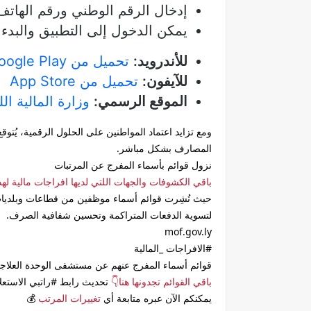
إدخال الرقم الوطني ورقم الهاتف
يمكن الدخول إلى التطبيق والبدء
للأندرويد:
تحميل من Google Play
للآيفون:
تحميل من App Store
الموقع الرسمي:
وزارة المالية ال
ومع تزايد اعتماد المواطنين على الحلول الرقمية، يُت
المصارف بشكل مباشر.
نزول قوائم بأسماء المفرج عن المرتبات
باقي الكشوفات والجهات اللتي لديها افراجات مالية له
حيث نُشِرت قوائم أسماء موظفين من قطاعات وبلديات م
لتسوية الدفعات المتراكمة وتحسين شفافية الصرف.
mof.gov.ly
#الافراجات _المالية
قوائم أسماء المفرج عنهم عن مستشفى الوحدة العلاج
باقي القوائم تجدونها هنا👇
تحديث رابط #راتبي الاستعلا
يمكنكم الآن عبره متابعة أي
تغييرات المرتب
💰