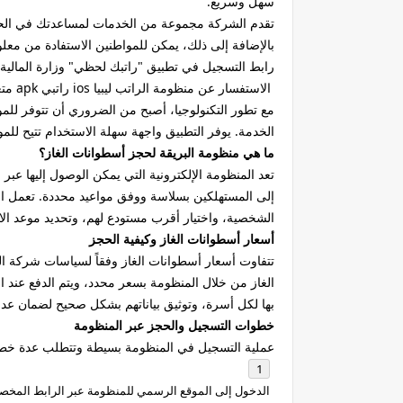
سهل وسريع.
تقدم الشركة مجموعة من الخدمات لمساعدتك في الحصو
بالإضافة إلى ذلك، يمكن للمواطنين الاستفادة من معلوم
رابط التسجيل في تطبيق "راتبك لحظي" وزارة المالية
الاستفسار عن منظومة الراتب ليبيا ios راتبي apk متعدد الطبقات
مع تطور التكنولوجيا، أصبح من الضروري أن تتوفر للمو
الخدمة. يوفر التطبيق واجهة سهلة الاستخدام تتيح ل
ما هي منظومة البريقة لحجز أسطوانات الغاز؟
إلى المستهلكين بسلاسة ووفق مواعيد محددة. تعمل المن
الشخصية، واختيار أقرب مستودع لهم، وتحديد موعد الاس
أسعار أسطوانات الغاز وكيفية الحجز
تتفاوت أسعار أسطوانات الغاز وفقاً لسياسات شركة الب
الغاز من خلال المنظومة بسعر محدد، ويتم الدفع عند
بها لكل أسرة، وتوثيق بياناتهم بشكل صحيح لضمان عد
خطوات التسجيل والحجز عبر المنظومة
عملية التسجيل في المنظومة بسيطة وتتطلب عدة خط
الدخول إلى الموقع الرسمي للمنظومة عبر الرابط المخ