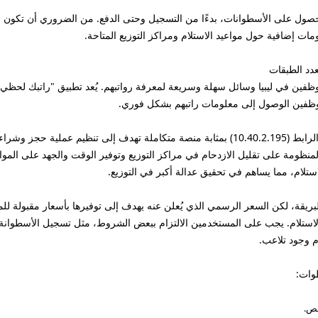
ل على الأسطوانات، بدءًا من التسجيل وحتى الدفع. من الضروري أن تكون عل
ات إضافية حول مواعيد الاستلام ومراكز التوزيع المتاحة.
ظفين في ليبيا وسائل سهلة وسريعة لمعرفة رواتبهم. يُعد تطبيق "راتبك لحظي" من
لموظفين الوصول إلى معلومات راتبهم بشكل فوري.
تعد المنظومة الإلكترونية التي يمكن الوصول إليها عبر الرابط (10.40.2.195) بمثابة منصة متكا
ظومة على تقليل الازدحام في مراكز التوزيع وتوفير الوقت والجهد على المواط
تلام، مما يساهم في تحقيق عدالة أكبر في التوزيع.
ريقة، لكن السعر الرسمي الذي يُعلن عنه يهدف إلى توفيرها بأسعار مقبولة للمو
 الاستلام. يجب على المستخدمين الالتزام ببعض الشروط، مثل تسجيل الأسطوا
م وجود تلاعب.
وات:
صص.