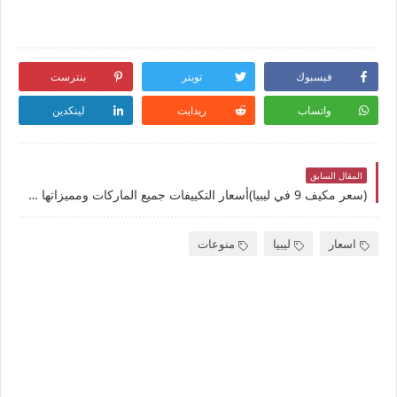
فيسبوك
تويتر
بنترست
واتساب
ريدايت
لينكدين
المقال السابق
(سعر مكيف 9 في ليبيا)أسعار التكييفات جميع الماركات ومميزاتها دليل مفصل: لأفضل المواصفات وعروض التخفيضات
اسعار
ليبيا
منوعات