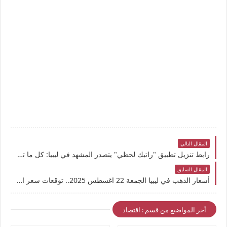
المقال التالي
رابط تنزيل تطبيق "راتبك لحظي" يتصدر المشهد في ليبيا: كل ما تريد معرفته عن التطبيق الذي أحدث ثورة في صرف الرواتب والافراجات
المقال السابق
أسعار الذهب في ليبيا الجمعة 22 اغسطس 2025.. توقعات سعر الذهب الجديد والمستعمل والكسر اليوم في سوق المشير
أخر المواضيع من قسم : اقتصاد