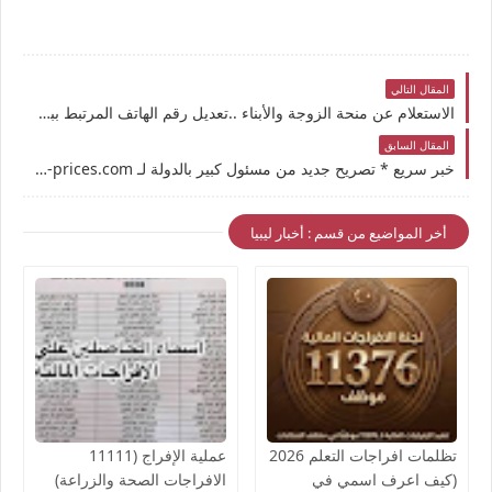
المقال التالي
الاستعلام عن منحة الزوجة والأبناء ..تعديل رقم الهاتف المرتبط ببطاقة "إيفاء"
المقال السابق
خبر سريع * تصريح جديد من مسئول كبير بالدولة لـ nwe-prices.com
أخر المواضيع من قسم : أخبار ليبيا
تظلمات افراجات التعلم 2026
عملية الإفراج (11111
(كيف اعرف اسمي في
الافراجات الصحة والزراعة)