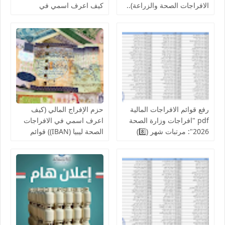
الافراجات الصحة والزراعة)..
كيف اعرف اسمي في
قوائم اسماء الافراجات المالية
افراجات الصحة..والمالية تدعو
بالخدمات الصحية لمكاتب
لإنجاز الإفراج المالي عن
الصحة ومراقبات التعليم
رواتب الموظفين لشهر
أغسطس
رفع قوائم الافراجات المالية
حزم الإفراج المالي (كيف
pdf "افراجات وزارة الصحة
اعرف اسمي في الافراجات
2026": مرتبات شهر (8️⃣)
الصحة ليبيا (IBAN)) قوائم
تشمل عدد من إلافراجات
اسماء الافراجات عن مراقبة
فردية وجماعية المركز
الخدمات المالية الحجر
الوطني للبحوث الطبية
الزراعي ,جهاز حرس المنشآت
والكليات التقنية والمعاهد
النفطية,جامعة المرقب, فزان,
الزنتان, الجفارة