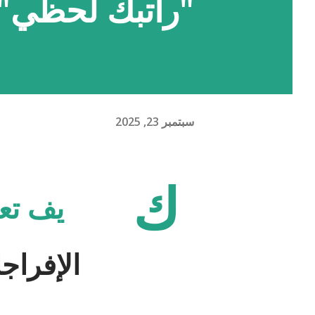
"راتبك لحظي"
سبتمبر 23, 2025
ك
يف تع
الإفراجات