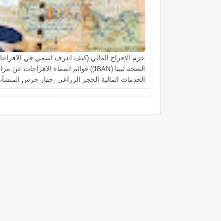
حزم الإفراج المالي (كيف اعرف اسمي في الافراجا
الصحة ليبيا (IBAN)) قوائم اسماء الافراجات عن مر
الخدمات المالية الحجر الزراعي ,جهاز حرس المنشآ
النفطية,جامعة المرقب, فزان, الزنتان, الجفارة