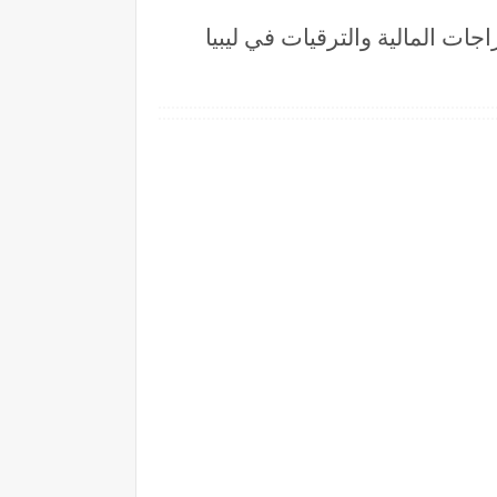
 تحميل APK ونسخة iOS لمعرفة حالة الإفراجات المالية والترقيات في ليبيا