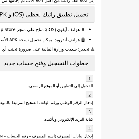
إلى 902 ألف راتب من أصل 904 آلاف تم إحالتها من وزارة المالية خلال شهر أغسطس.
تحميل تطبيق راتبك لحظي (iOS و APK)
📱
هواتف آيفون (iOS):
متاح على متجر
p Store
🤖
هواتف أندرويد:
يمكن تحميل نسخة
APK الأصلية
⚠️
تحذير:
شددت وزارة المالية على ضرورة تجنب أي رو
خطوات التسجيل وفتح حساب جديد
الدخول إلى التطبيق أو الموقع الرسمي.
إدخال
الرقم الوطني
ورقم الهاتف الصحيح المرتبط بالمو
كتابة البريد الإلكتروني وتأكيده.
إدخال بيانات المصرف (اسم المصرف – رقم الحساب – IBAN).