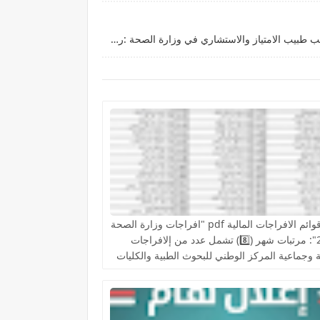
سلم رواتب الأطباء لعام 2025 كم راتب طبيب الامتياز والاستشاري في وزارة الصحة :راتب الدكتور الجراحة والأسنان و جراحة عظام والاسنان والقلب
رفع قوائم الافراجات المالية pdf "افراجات وزارة الصحة
2026": مرتبات شهر (8️⃣) تشمل عدد من إلافراجات
 وجماعية المركز الوطني للبحوث الطبية والكليات
ية والمعاهد