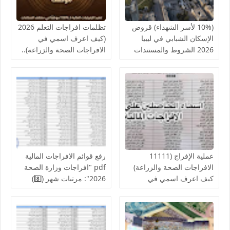
(10% لأسر الشهداء) قروض
تظلمات افراجات التعلم 2026
الإسكان الشبابي في ليبيا
(كيف اعرف اسمي في
2026 الشروط والمستندات
الافراجات الصحة والزراعة)..
المطلوبة | دليل شامل
قوائم اسماء الافراجات المالية
والتعديلات الجديدة
بالخدمات الصحية لمكاتب
الصحة ومراقبات التعليم
عملية الإفراج (11111
رفع قوائم الافراجات المالية
الافراجات الصحة والزراعة)
pdf "افراجات وزارة الصحة
كيف اعرف اسمي في
2026": مرتبات شهر (8️⃣)
افراجات الصحة..والمالية تدعو
تشمل عدد من إلافراجات
لإنجاز الإفراج المالي عن
فردية وجماعية المركز
رواتب الموظفين لشهر
الوطني للبحوث الطبية
أغسطس
والكليات التقنية والمعاهد