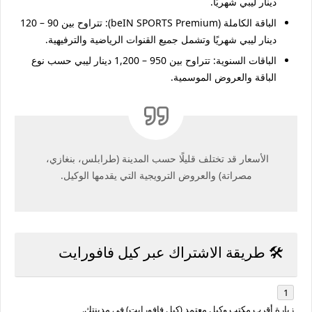
دينار ليبي شهريًا
.
الباقة الكاملة (beIN SPORTS Premium):
 تتراوح بين 
90 – 120 
دينار ليبي شهريًا
 وتشمل جميع القنوات الرياضية والترفيهية.
الباقات السنوية:
 تتراوح بين 
950 – 1,200 دينار ليبي
 حسب نوع 
الباقة والعروض الموسمية.
الأسعار قد تختلف قليلًا حسب المدينة (طرابلس، بنغازي، 
مصراتة) والعروض الترويجية التي يقدمها الوكيل.
🛠️ طريقة الاشتراك عبر كيل فافورايت
زيارة أقرب مكتب وكيل معتمد
 (كيل فافورايت) في مدينتك.