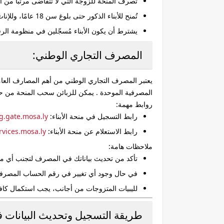
تُصرف المنحة للزوجة التي لا تتقاضى مرتبًا من 
تُمنح للأبناء الذكور حتى بلوغ سن 18 عامًا، وللإناث حتى الزواج أو الالتحاق بعمل .
يشترط أن يكون الأبناء مُسجّلين في منظومة الرق
المصرف التجاري الوطني:
يعتبر المصرف التجاري الوطني من أهم المصارف العامل
المصرفية الموحدة . يمكن للزبائن سحب المنحة من ح
روابط مهمة:
رابط التسجيل في منحة الأبناء:
g.gate.mosa.ly/
رابط الاستعلام عن منحة الأبناء:
vices.mosa.ly/
ملاحظات هامة:
تأكد من تحديث بياناتك في المصرف لتجنب أي مش
في حال وجود أي تغيير في رقم الحساب المصرفي،
لليبيات المتزوجات من أجانب، يجب استكمال كافة
طريقة التسجيل وتحديث البيانات في