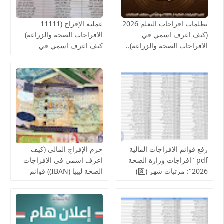
تظلمات افراجات التعلم 2026
عملية الإفراج (11111
(كيف اعرف اسمي في
الافراجات الصحة والزراعة)
الافراجات الصحة والزراعة)..
كيف اعرف اسمي في
قوائم اسماء الافراجات المالية
افراجات الصحة..والمالية تدعو
بالخدمات الصحية لمكاتب
لإنجاز الإفراج المالي عن
الصحة ومراقبات التعليم
رواتب الموظفين لشهر
أغسطس
رفع قوائم الافراجات المالية
حزم الإفراج المالي (كيف
pdf "افراجات وزارة الصحة
اعرف اسمي في الافراجات
2026": مرتبات شهر (8️⃣)
الصحة ليبيا (IBAN)) قوائم
تشمل عدد من إلافراجات
اسماء الافراجات عن مراقبة
فردية وجماعية المركز
الخدمات المالية الحجر
الوطني للبحوث الطبية
الزراعي ,جهاز حرس المنشآت
والكليات التقنية والمعاهد
النفطية,جامعة المرقب, فزان,