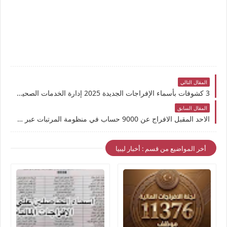
المقال التالي
3 كشوفات بأسماء الإفراجات الجديدة 2025 إدارة الخدمات الصحية – قصر بن غشير تغيير المسار المالي لعدد 72 موظفاً وموظفة
المقال السابق
الاحد المقبل الافراج عن 9000 حساب في منظومة المرتبات عبر مشروع "راتبك لحظي"
أخر المواضيع من قسم : أخبار ليبيا