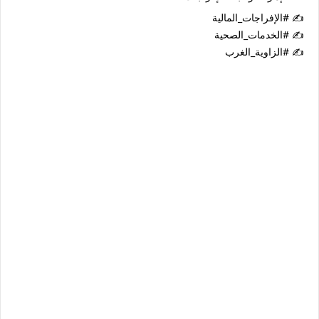
✍️ #الإفراجات_المالية
✍️ #الخدمات_الصحية
✍️ #الزاوية_الغرب