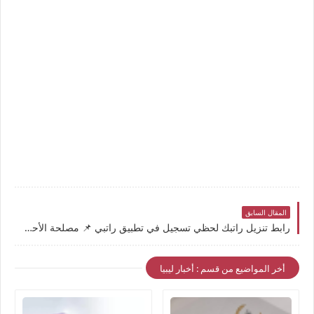
المقال السابق
رابط تنزيل راتبك لحظي تسجيل في تطبيق راتبي 📌 مصلحة الأحوال المدنية: مرتبات شهر أكتوبر ستكون "لحظية" رغم تأخر إدراج بيانات مالية الظهرة
أخر المواضيع من قسم : أخبار ليبيا