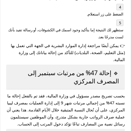
الضغط على زر
استعلام
.
ستظهر لك النتيجة إما بتأكيد وجود اسمك في الكشوفات، أو رسالة تفيد بأنك
لست مدرجًا بعد.
👉 يمكن أيضًا مراجعة
إدارة الموارد البشرية
في الجهة التي تعمل بها
(مثل التعليم، الصحة، البلديات) للتأكد من إحالة بياناتك إلى وزارة
المالية.
🔹 إحالة 47% من مرتبات سبتمبر إلى
المصرف المركزي
بحسب تصريح مصدر مسؤول في وزارة المالية، فقد تم بالفعل
إحالة ما
نسبته 47% من إجمالي مرتبات شهر 9
إلى إدارة العمليات بمصرف ليبيا
المركزي، على أن تُحال النسبة المتبقية خلال الأيام القادمة. هذا يعني أن
عملية صرف الرواتب جارية بشكل متدرج، وأن الموظفين سيستلمون
رسائل نصية من المصارف تباعًا تؤكد دخول المرتب إلى الحساب.