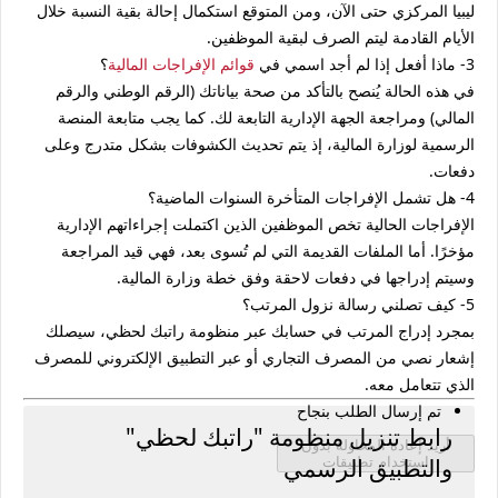
ليبيا المركزي حتى الآن، ومن المتوقع استكمال إحالة بقية النسبة خلال
الأيام القادمة ليتم الصرف لبقية الموظفين.
3- ماذا أفعل إذا لم أجد اسمي في
قوائم الإفراجات المالية
؟
في هذه الحالة يُنصح بالتأكد من صحة بياناتك (الرقم الوطني والرقم
المالي) ومراجعة الجهة الإدارية التابعة لك. كما يجب متابعة المنصة
الرسمية لوزارة المالية، إذ يتم تحديث الكشوفات بشكل متدرج وعلى
دفعات.
4- هل تشمل الإفراجات المتأخرة السنوات الماضية؟
الإفراجات الحالية تخص الموظفين الذين اكتملت إجراءاتهم الإدارية
مؤخرًا. أما الملفات القديمة التي لم تُسوى بعد، فهي قيد المراجعة
وسيتم إدراجها في دفعات لاحقة وفق خطة وزارة المالية.
5- كيف تصلني رسالة نزول المرتب؟
بمجرد إدراج المرتب في حسابك عبر منظومة
راتبك لحظي
، سيصلك
إشعار نصي من المصرف التجاري أو عبر التطبيق الإلكتروني للمصرف
الذي تتعامل معه.
تم إرسال الطلب بنجاح
رابط تنزيل منظومة "راتبك لحظي"
أريد إعادة المحاولة بدون
والتطبيق الرسمي
استخدام تطبيقات