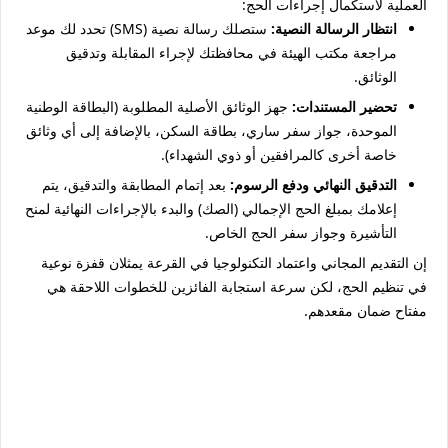
العملية لاستكمال إجراءات الحج:
انتظار الرسالة النصية:
ستصلك رسالة نصية (SMS) تحدد لك موعد
مراجعة مكتب الهيئة في محافظتك لإجراء المقابلة وتدقيق
الوثائق.
تحضير المستندات:
جهز الوثائق الأصلية المطلوبة (البطاقة الوطنية
الموحدة، جواز سفر ساري، بطاقة السكن، بالإضافة إلى أي وثائق
خاصة أخرى كالمرافقين أو ذوي الشهداء).
التدقيق النهائي ودفع الرسوم:
بعد إتمام المطابقة والتدقيق، يتم
إعلامك بمبلغ الحج الإجمالي (الصك) والبدء بالإجراءات النهائية لمنح
التأشيرة وجواز سفر الحج الخاص.
إن التقديم المجاني واعتماد التكنولوجيا في القرعة يمثلان قفزة نوعية
في تنظيم الحج، لكن سرعة استجابة الفائزين للخطوات اللاحقة هي
مفتاح ضمان مقعدهم.