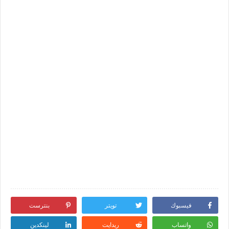
فيسبوك
تويتر
بنترست
واتساب
ريدايت
لينكدين