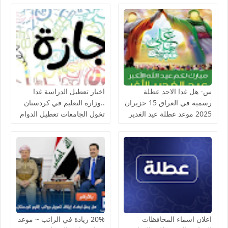
متي توافق الزيارة الأربعينية
الأربعين في مرقد كربلاء
تصادف يوم كام تاريخ أربعينية
1447
الإمام الحسين بالميلادي
والهجري
س- هل غدا الاحد عطلة
اخبار تعطيل الدراسة غدا
رسمية قي العراق 15 حزيران
..وزارة التعليم في كردستان
2025 موعد عطلة عيد الغدير
تخول الجامعات تعطيل الدوام
الاغر وعدد أيام الاجازة رسمياً
ومنح الطلبة أجازه بالمدارس
🇮🇶✨
بسبب الطقس والثلوج
اعلان اسماء المحافظات
20% زيادة في الراتب ~ موعد