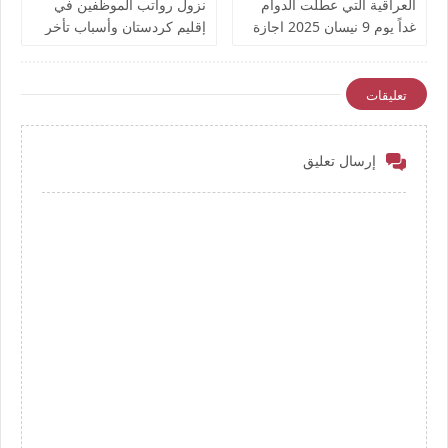
العراقية التي عطلت الدوام
نزول رواتب الموظفين في
غداً يوم 9 نيسان 2025 اجازة
إقليم كردستان وأسباب تأخر
رسمية بمناسبة استشهاد
صرف وايداع الراتب وتداعياته
محمد باقر الصدر
تعليقات
إرسال تعليق