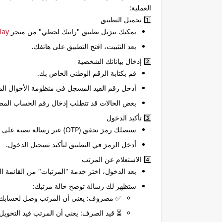
العملية:
1️⃣
تحميل التطبيق
يمكنك تنزيل تطبيق "راتبك لحظي" من متجر
lay
بعد التثبيت، افتح التطبيق على هاتفك.
2️⃣
إدخال بياناتك الشخصية
قم بكتابة
الرقم الوطني
الخاص بك.
أدخل
رقم القيد
المسجل في منظومة الأحوال المد
بعض الحالات قد تتطلب إدخال رقم الحساب المصرفي (IBAN) ل
3️⃣
تأكيد الدخول
سيصلك رمز تحقق (OTP) عبر رسالة نصية على هاتفك.
أدخل الرمز في التطبيق لتأكيد تسجيل الدخول.
4️⃣
الاستعلام عن المرتب
بعد الدخول، اختر خدمة
"المرتبات"
من القائمة ال
ستظهر لك رسالة توضح حالة مرتبك:
✅
مصروف
: يعني أن المرتب وصل لحسابك
⏳
قيد الصرف
: يعني أن المرتب قيد التحوي