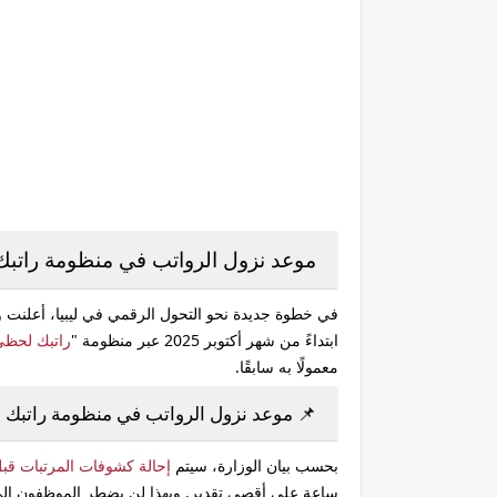
موعد نزول الرواتب في منظومة راتبك 
في خطوة جديدة نحو
التحول الرقمي في ليبيا
، أعلنت 
ابتداءً من شهر أكتوبر 2025
عبر منظومة "
راتبك لحظي
معمولًا به سابقًا.
📌 موعد نزول الرواتب في منظومة راتبك
بحسب بيان الوزارة، سيتم
إحالة كشوفات المرتبات قبل يوم 20 من
ساعة على أقصى تقدير. وبهذا لن يضطر الموظفون إلى ا