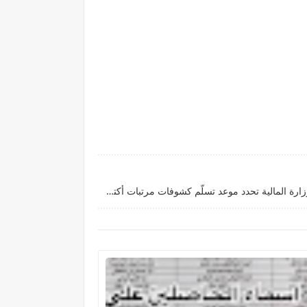
كيف اعرف اسمي في الإفراجات | وزارة المالية تحدد موعد تسلّم كشوفات مرتبات أكتوبر والصرف عبر تطبيق "راتبك لحظي"