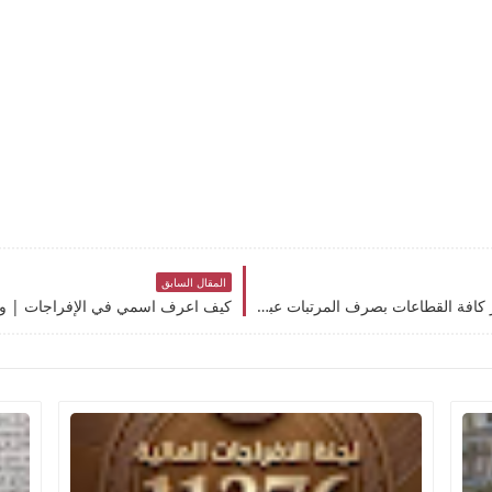
المقال السابق
رابط منظومة المرتبات تطبيق مرتبك لحظي ~ أجبار كافة القطاعات بصرف المرتبات عبر منظومة “راتبك لحظي” منشور رقم (6)