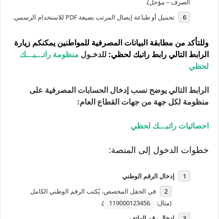
الصرف – مؤجل).
تحميل أو طباعة إيصال المرتب بصيغة PDF للاستخدام الرسمي.
وللتأكد من مطابقة البيانات المصرفية للمواطنين يمكنكم زيارة
الرابط التالي
رابط راتبك لحظي
:
للدخـول
منظومة راتـ.ـبـ.ـك
لحظي
الرابط التالي يوضح نسب إدخال الحسابات المصرفية على
منظومة لكل جهة من جهات القطاع العام:
احصائيات راتبـ.ـك لحظي
خطوات الدخول إلى المنصة:
إدخال الرقم الوطني
في الحقل المخصص، يُكتب الرقم الوطني الكامل
(مثال:
119000123456
).
إدخال رقم الهاتف