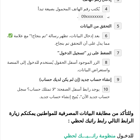
يُكتب رقم الهاتف المحمول بصيغة تبدأ
بـ
09xxxxxxxx
.
التحقق من البيانات
بعد إدخال البيانات، تظهر رسالة “تم بنجاح!” مع علامة
،
مما يدل على أن التحقق تم بنجاح.
الضغط على زر “تسجيل الدخول”
الزر الموجود أسفل الحقول يُستخدم للدخول إلى المنصة
واستعراض البيانات.
إنشاء حساب جديد (إن لم يكن لديك حساب)
يوجد رابط أسفل الصفحة: “لا تمتلك حساب؟ سجل
حساب جديد الآن”، يُتيح إنشاء حساب جديد.
وللتأكد من مطابقة البيانات المصرفية للمواطنين يمكنكم زيارة
الرابط التالي
رابط راتبك لحظي
:
للدخـول
منظومة راتـ.ـبـ.ـك لحظي