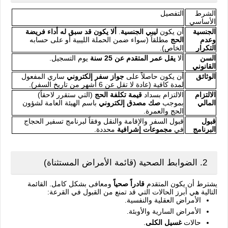
الشرط
التفصيل
الأساسي
الجنسية
أن يكون
ليبي الجنسية
.
ألا يكون قد سبق له أداء فريضة
وعدم
الحج
مطلقاً (سواء ضمن الحملة الليبية أو على حسابه
التكرار
الخاص).
السن
ألا
يقل عمر المتقدم عن 25 سنة
يوم التسجيل.
القانوني
الوثائق
أن يكون حاصلاً على
جواز سفر إلكتروني
ساري المفعول
لمدة كافية (عادة لا تقل عن 6 أشهر من تاريخ السفر).
الالتزام
الالتزام بسداد
قيمة تكلفة الحج
(التي ستقرر لاحقاً)
المالي
بموجب
صك مصدق إلكتروني
باسم الهيئة العامة لشؤون
الحج والعمرة.
قبول
قبول السفر والإقامة والنقل وفقاً لبرنامج تسفير الحجاج
البرنامج
في
مجموعات إشرافية
محددة.
2. الضوابط الصحية (قائمة الأمراض المستثناة)
يشترط أن يكون المتقدم
قادراً صحياً
ومعافى بشكل كامل. القائمة
التالية هي أبرز الحالات التي قد تمنع من القبول في القرعة:
الأمراض العقلية والنفسية.
الأمراض السارية والأوبئة.
حالات
غسيل الكلى
.