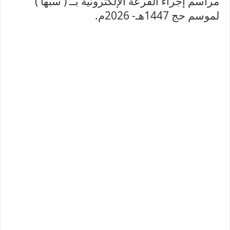
مراسم إجراء القرعة الإلكترونية بــ ( سبها )
لموسم حج 1447هـ- 2026م.