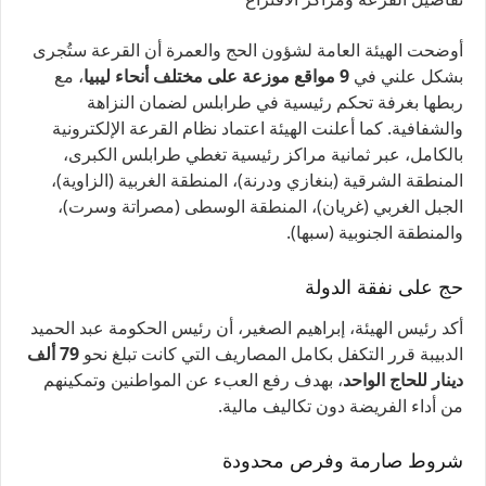
أوضحت الهيئة العامة لشؤون الحج والعمرة أن القرعة ستُجرى
بشكل علني في
9 مواقع موزعة على مختلف أنحاء ليبيا
، مع
ربطها بغرفة تحكم رئيسية في طرابلس لضمان النزاهة
والشفافية. كما أعلنت الهيئة اعتماد نظام القرعة الإلكترونية
بالكامل، عبر ثمانية مراكز رئيسية تغطي طرابلس الكبرى،
المنطقة الشرقية (بنغازي ودرنة)، المنطقة الغربية (الزاوية)،
الجبل الغربي (غريان)، المنطقة الوسطى (مصراتة وسرت)،
والمنطقة الجنوبية (سبها).
حج على نفقة الدولة
أكد رئيس الهيئة، إبراهيم الصغير، أن رئيس الحكومة عبد الحميد
الدبيبة قرر التكفل بكامل المصاريف التي كانت تبلغ نحو
79 ألف
دينار للحاج الواحد
، بهدف رفع العبء عن المواطنين وتمكينهم
من أداء الفريضة دون تكاليف مالية.
شروط صارمة وفرص محدودة