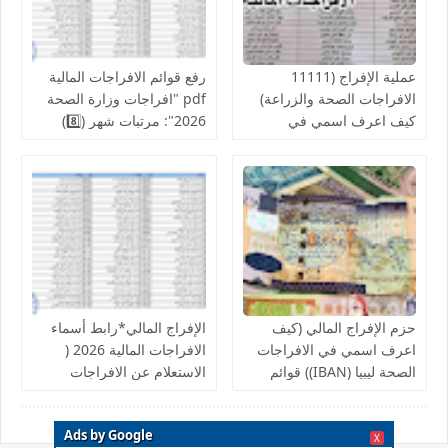
عملية الإفراج (11111
رفع قوائم الافراجات المالية
الافراجات الصحة والزراعة)
pdf "افراجات وزارة الصحة
كيف اعرف اسمي في
2026": مرتبات شهر (8️⃣)
افراجات الصحة..والمالية تدعو
تشمل عدد من إلافراجات
لإنجاز الإفراج المالي عن
فردية وجماعية المركز
رواتب الموظفين لشهر
الوطني للبحوث الطبية
أغسطس
والكليات التقنية والمعاهد
حزم الإفراج المالي (كيف
الإفراج المالي*رابط أسماء
اعرف اسمي في الافراجات
الافراجات المالية 2026 (
الصحة ليبيا (IBAN)) قوائم
الاستعلام عن الافراجات
اسماء الافراجات عن مراقبة
بالرقم الوطني).. الإفراجات
الخدمات المالية الحجر
تبدأ بصرف دفعات شهرية
Ads by Google
الزراعي ,جهاز حرس المنشآت
لمرتبات من استوفى الشروط
X