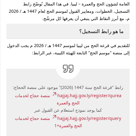
العامة لشؤون الحج والعمرة – ليبيا. في هذا المقال نُوضّح
رابط
التسجيل
،
الخطوات
، و
معايير القبول
لموسم الحج لعام 1447 هـ / 2026
م، مع أبرز النقاط التي ينبغي أن يعرفها كل مرشّح.
ما هو رابط التسجيل؟
للتقديم في قرعة الحج من ليبيا لموسم 1447 هـ / 2026 م يجب الدخول
إلى منصة “موسم الحج” التابعة للهيئة الليبية، عبر الرابط:
رابط “قرعة الحج سنة 1447 (2026)” موجود على منصة الحجاج:
hajjaj.hajj.gov.ly/register/qurea
منصة حجاج لخدمات
الحج والعمرة
كما يوجد نموذج استعلام عن القبول عبر
hajjaj.hajj.gov.ly/register/query
منصة حجاج لخدمات
الحج والعمرة
+1