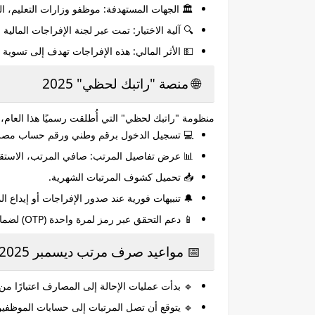
🏛️
الجهات المستهدفة:
موظفو وزارات التعليم، الصح
🔍
آلية الاختيار:
تمت عبر لجنة الإفراجات المالية ب
💵
الأثر المالي:
هذه الإفراجات تهدف إلى تسوية ا
🌐 منصة "راتبك لحظي" 2025
منظومة "راتبك لحظي" التي أُطلقت رسميًا هذا العام،
💻 تسجيل الدخول برقم وطني ورقم حساب مصرفي (N
📊 عرض تفاصيل المرتب: صافي المرتب، الاستقطا
📥 تحميل كشوف المرتبات الشهرية.
🔔 تنبيهات فورية عند صدور الإفراجات أو إيداع ا
📱 دعم التحقق عبر رمز لمرة واحدة (OTP) لضمان الأمان.
📅 مواعيد صرف مرتب ديسمبر 2025
🔹 بدأت عمليات الإحالة إلى المصارف اعتبارًا من
🔹 يتوقع أن تصل المرتبات إلى حسابات الموظفين 