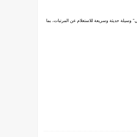
ة "راتبك لحظي" وسيلة حديثة وسريعة للاستعلام عن المرتبات، بما