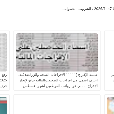
(فيديو) شرح التسجيل الالكتروني في قرعة الحج ليبيا 2026/1447 : الشروط، الخطوات، ورابط "منصة حجاج" 🇱🇾
ي في
عملية الإفراج (11111 الافراجات الصحة والزراعة) كيف
اعرف اسمي في افراجات الصحة..والمالية تدعو لإنجاز
الإفراج المالي عن رواتب الموظفين لشهر أغسطس
فردية
التقن