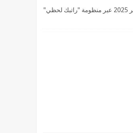
كيف اعرف اسمي في منظومة الإفراجات الجديدة : إطلاق قوائم الإفراجات المالية ديسمبر 2025 عبر منظومة "راتبك لحظي"