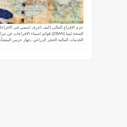
حزم الإفراج المالي (كيف اعرف اسمي في الافراجا
الصحة ليبيا (IBAN)) قوائم اسماء الافراجات عن مر
الخدمات المالية الحجر الزراعي ,جهاز حرس المنشآ
النفطية,جامعة المرقب, فزان, الزنتان, الجفارة