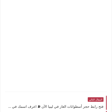
المقال التالي
فتح رابط حجز أسطوانات الغاز في ليبيا الآن ⛽ اعرف اسمك في قوائم التوزيع الأخيرة عبر منظومة BMC Brega خطوة بخطوة