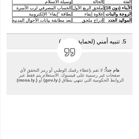
الفئة
الحالة
وسيلة الاستلام
الأبناء (دون 18)
ملحق الربع الأول
الحساب المصرفي لرب الأسرة
الزوجة والبنات
علاوة إيفاء
بطاقة "إيفاء" الإلكترونية
المواليد الجدد
إدراج ملحق
بعد مطابقة بيانات الأحوال المدنية
5. تنبيه أمني (لحماية بياناتك)
هام جداً:
لا تقم بإعطاء رقمك الوطني أو رمز التحقق لأي
صفحات غير رسمية على فيسبوك. الاستعلام يتم فقط عبر
الروابط الحكومية التي تنتهي بنطاق
(.gov.ly)
أو
(.mosa.ly)
.