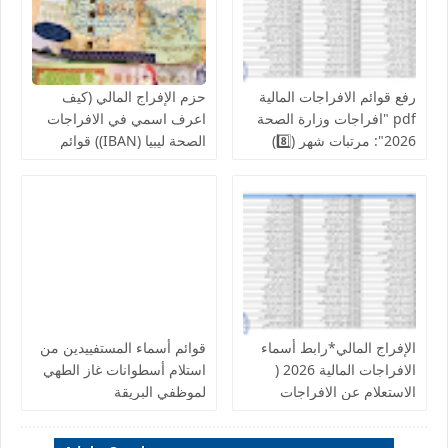
رفع قوائم الافراجات المالية
حزم الإفراج المالي (كيف
pdf "افراجات وزارة الصحة
اعرف اسمي في الافراجات
2026": مرتبات شهر (8️⃣)
الصحة ليبيا (IBAN)) قوائم
تشمل عدد من إلافراجات
اسماء الافراجات عن مراقبة
فردية وجماعية المركز
الخدمات المالية الحجر
الوطني للبحوث الطبية
الزراعي ,جهاز حرس المنشآت
والكليات التقنية والمعاهد
النفطية,جامعة المرقب, فزان,
الزنتان, الجفارة
الإفراج المالي*رابط أسماء
قوائم أسماء المستفييدين من
الافراجات المالية 2026 (
استلام أسطوانات غاز الطهي
الاستعلام عن الافراجات
لموظفي البريقة
بالرقم الوطني).. الإفراجات
تبدأ بصرف دفعات شهرية