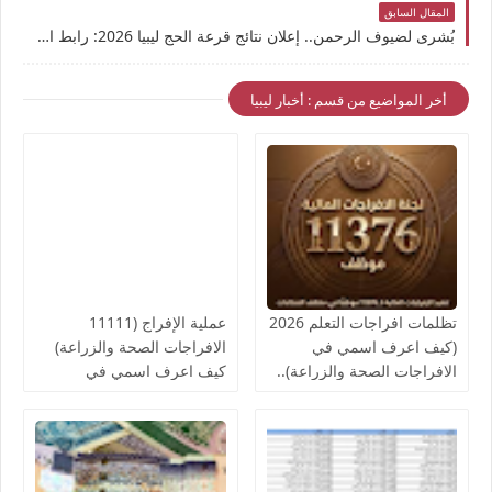
المقال السابق
بُشرى لضيوف الرحمن.. إعلان نتائج قرعة الحج ليبيا 2026: رابط الاستعلام المباشر عبر منصة حجاج وكشوف الأسماء النهائية
أخر المواضيع من قسم : أخبار ليبيا
تظلمات افراجات التعلم 2026
عملية الإفراج (11111
(كيف اعرف اسمي في
الافراجات الصحة والزراعة)
الافراجات الصحة والزراعة)..
كيف اعرف اسمي في
قوائم اسماء الافراجات المالية
افراجات الصحة..والمالية تدعو
بالخدمات الصحية لمكاتب
لإنجاز الإفراج المالي عن
الصحة ومراقبات التعليم
رواتب الموظفين لشهر
أغسطس