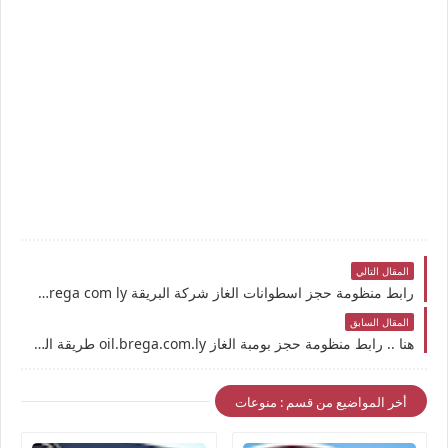
المقال التالي
رابط منظومة حجز اسطوانات الغاز شركة البريقة oil brega com ly متي يصل كود التفعيل؟
المقال السابق
هنا .. رابط منظومة حجز بومبة الغاز oil.brega.com.ly طريقة التسجيل الجديدة للأسطوانات بشركة البريقة
أخر المواضيع من قسم : منوعات