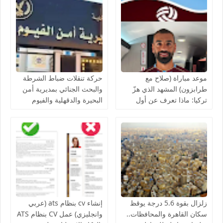
موعد مباراة (صلاح مع
حركة تنقلات ضباط الشرطة
طرابزون) المشهد الذي هزّ
والبحث الجنائي بمديرية أمن
تركيا: ماذا تعرف عن أول
البحيرة والدقهلية والفيوم
ظهور لمحمد صلاح مع
2026 (الأسماء والتفاصيل
طرابزون سبور؟
الكاملة)
زلزال بقوة 5.6 درجة يوقظ
إنشاء cv بنظام ats (عربي
سكان القاهرة والمحافظات..
وانجليزي) عمل CV بنظام ATS