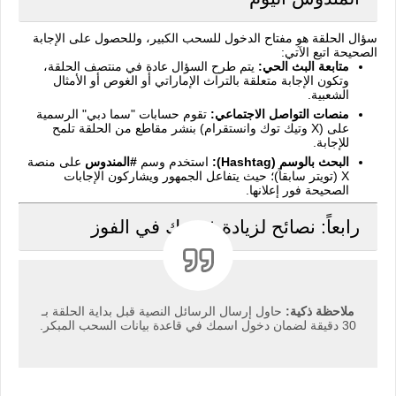
سؤال الحلقة هو مفتاح الدخول للسحب الكبير، وللحصول على الإجابة
الصحيحة اتبع الآتي:
متابعة البث الحي:
يتم طرح السؤال عادة في منتصف الحلقة،
وتكون الإجابة متعلقة بالتراث الإماراتي أو الغوص أو الأمثال
الشعبية.
منصات التواصل الاجتماعي:
تقوم حسابات "سما دبي" الرسمية
على (X وتيك توك وانستقرام) بنشر مقاطع من الحلقة تلمح
للإجابة.
البحث بالوسم (Hashtag):
استخدم وسم
#المندوس
على منصة
X (تويتر سابقاً)؛ حيث يتفاعل الجمهور ويشاركون الإجابات
الصحيحة فور إعلانها.
رابعاً: نصائح لزيادة فرصك في الفوز
ملاحظة ذكية:
حاول إرسال الرسائل النصية قبل بداية الحلقة بـ
30 دقيقة لضمان دخول اسمك في قاعدة بيانات السحب المبكر.