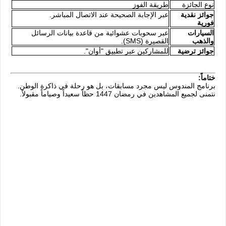
نوع الجائزة
طريقة الفوز
جوائز نقدية
عبر الإجابة الصحيحة عند الاتصال المباشر.
فورية
السيارات
عبر سحوبات عشوائية من قاعدة بيانات الرسائل
والذهب
القصيرة (SMS).
جوائز ترضية
للمشاركين عبر تطبيق "أوان".
ختاماً:
برنامج المندوس ليس مجرد مسابقات، بل هو رحلة في ذاكرة الوطن.
نتمنى لجميع المشاهدين في رمضان 1447 حظاً سعيداً وصياماً مقبولاً.