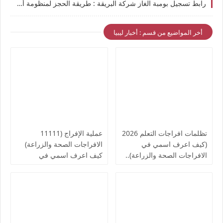
رابط تسجيل بومبة الغاز شركة البريقة : طريقة الحجز لمنظومة أسطوانات الغاز 490 أسطوانة لكل نقطة توزيع
أخر المواضيع من قسم : أخبار ليبيا
تظلمات افراجات التعلم 2026
عملية الإفراج (11111
(كيف اعرف اسمي في
الافراجات الصحة والزراعة)
الافراجات الصحة والزراعة)..
كيف اعرف اسمي في
قوائم اسماء الافراجات المالية
افراجات الصحة..والمالية تدعو
بالخدمات الصحية لمكاتب
لإنجاز الإفراج المالي عن
الصحة ومراقبات التعليم
رواتب الموظفين لشهر
أغسطس