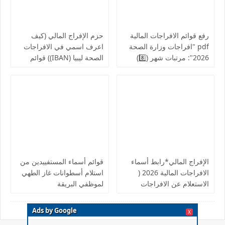
رفع قوائم الافراجات المالية
حزم الإفراج المالي (كيف
pdf "افراجات وزارة الصحة
اعرف اسمي في الافراجات
2026": مرتبات شهر (8️⃣)
الصحة ليبيا (IBAN)) قوائم
تشمل عدد من إلافراجات
اسماء الافراجات عن مراقبة
فردية وجماعية المركز
الخدمات المالية الحجر
الوطني للبحوث الطبية
الزراعي ,جهاز حرس المنشآت
والكليات التقنية والمعاهد
النفطية,جامعة المرقب, فزان,
الزنتان, الجفارة
الإفراج المالي*رابط أسماء
قوائم أسماء المستفييدين من
الافراجات المالية 2026 (
استلام أسطوانات غاز الطهي
الاستعلام عن الافراجات
لموظفي البريقة
بالرقم الوطني).. الإفراجات
تبدأ بصرف دفعات شهرية
Ads by Google
X
لمرتبات من استوفى الشروط