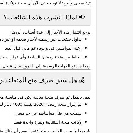
👉 بمعنى واضح:
لا توجد حتى الآن أي منحة مؤكدة لعيد ا
📢 لماذا انتشرت هذه الشائعات؟
يرجع انتشار هذه الأخبار إلى عدة أسباب، أبرزها:
تداول صفحات غير رسمية لأخبار قديمة أو غير دق
رغبة المواطنين في وجود دعم مالي قبل العيد
الخلط بين منحة رمضان السابقة وأي قرارات جدي
وهذا ما دفع الجهات الرسمية إلى
الخروج ببيان عاجل ل
💰 هل سبق صرف منح للمتقاعدين في 6
نعم، بالفعل تم صرف منحة سابقة لكن في مناسبة مخ
تم إقرار
منحة رمضان 2026 بقيمة 1000 دينار
لبع
شملت من تقل معاشاتهم عن حد معين
وكانت منحة
استثنائية ولمرة واحدة فقط
⚠️ وهذا ما سبب الخلط، حيث اعتقد البعض أن هناك م