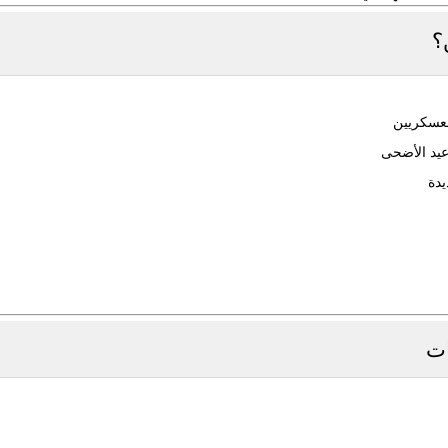
عسكريين
يد الأضحى
يدة
ات