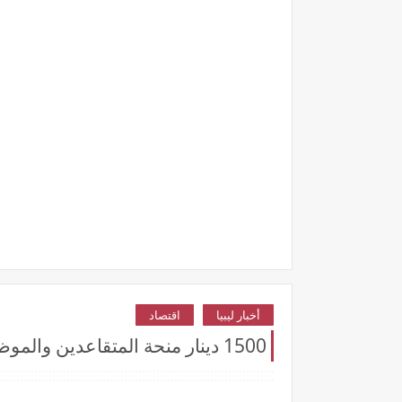
أخبار ليبيا
اقتصاد
1500 دينار منحة المتقاعدين والموظفين * حقيقة خبر صرف مكافأة للعسكريين والمعاشات بمناسبة عيد الأضحى