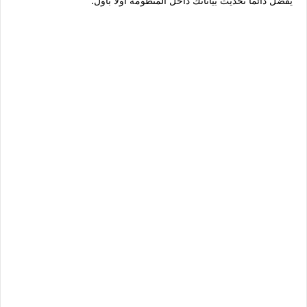
يُفضل دائمًا تحديث بياناتك داخل المنظومة أولًا بأول.