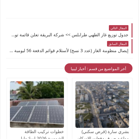
المقال التالي
جدول توزيع غاز الطهي طرابلس >> شركة البريقة تعلن قائمة توزيع أسطوانات الغاز ليوم الأحد 26/4/2026 في المنطقة الوسطى
المقال السابق
إيصال منظومة الغاز (عدد 3 نسخ) لأستلام قوائم الدفعة 56 لبومبة شركة البريقة لتسويق النفط
أخر المواضيع من قسم : أخبار ليبيا
بشري سارة (قرض سكني)
خطوات تركيب الطاقة
مواعيد صرف دفعات الإسكان
الشمسية 2026 ليبيا: دليل