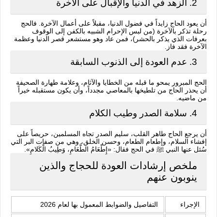
2. الزهد في الدنيا والإقبال على الآخرة
أن يعود الحاج زايداً في فضول الدنيا، مقبلاً على أعمال الآخرة. فالحج
رحلة تذكر بالآخرة (من لبس الإحرام الشبيه بالكفن إلى الوقوف
بعرفات الذي يذكر بالحشر)، فمن عاد وهو مستشعر قصر الدنيا وعظمة
الآخرة فقد فاز.
3. عدم العودة إلى الذنوب السابقة
الحج المبرور يمحو ما قبله من الخطايا والآثام، وعلامة طهارة الصحيفة
أن يحذر الحاج من تلطيخها بالمعاصي مجدداً، وأن يكون مستقبله خيراً
من ماضيه.
4. سلامة الصدر وطيب الكلام
أن يرجع الحاج طاهر القلب، سليم الصدر تجاه المسلمين، حريصاً على
إفشاء السلام، وإطعام الطعام، وحسن الخلق، وهي من صفات البر التي
سُئل عنها النبي ﷺ في الحج فقال: «إِطْعَامُ الطَّعَامِ، وَطِيبُ الْكَلامِ».
ملخص إرشادات العودة للحجاج والذين
ينوبون عنهم
الإجراء
التفاصيل والضوابط المعمول بها لعام 2026