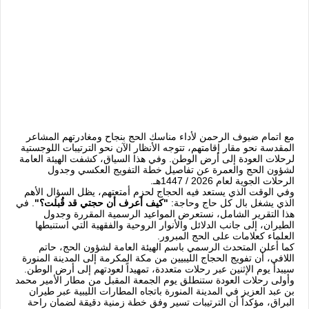
مع اتمام ضيوف الرحمن لأداء مناسك الحج بنجاح ومغادرتهم المشاعر
المقدسة نحو مقار إقامتهم، تتوجه الأنظار الآن نحو الترتيبات اللوجستية
لرحلات العودة إلى أرض الوطن. وفي هذا السياق، كشفت الهيئة العامة
لشؤون الحج والعمرة عن تفاصيل خطة التفويج العكسي وجدول
الرحلات الجوية لعام 2026 / 1447هـ.
وفي الوقت الذي يستعد فيه الحجاج لحزم أمتعتهم، يظل السؤال الأهم
الذي يشغل بال كل حاج وحاجة:
"كيف أعرف أن حجتي قد قُبلت؟"
. في
هذا التقرير الشامل، نستعرض المواعيد الرسمية المقررة وجدول
الطيران، إلى جانب الدلائل والأنوار الروحية والفقهية التي استنبطها
العلماء كعلامات على الحج المبرور.
كما أعلن المتحدث الرسمي باسم الهيئة العامة لشؤون الحج، حاتم
اللافي، أن تفويج الحجاج الليبيين من مكة المكرمة إلى المدينة المنورة
سيبدأ يوم الإثنين عبر رحلات متعددة، تمهيداً لعودتهم إلى أرض الوطن.
وأولى رحلات العودة ستنطلق يوم الجمعة المقبل من مطار الأمير محمد
بن عبد العزيز في المدينة المنورة باتجاه المطارات الليبية عبر طيران
البراق، مؤكداً أن الترتيبات تسير وفق خطة زمنية دقيقة لضمان راحة