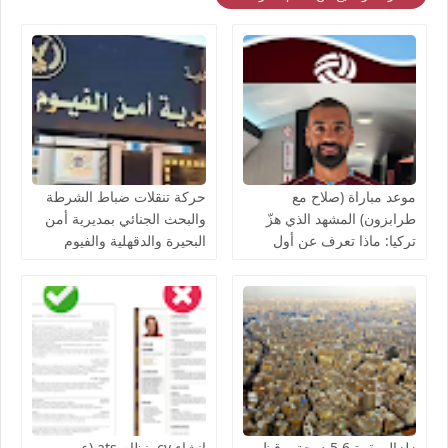
موعد مباراة (صلاح مع
حركة تنقلات ضباط الشرطة
طرابزون) المشهد الذي هزّ
والبحث الجنائي بمديرية أمن
تركيا: ماذا تعرف عن أول
البحيرة والدقهلية والفيوم
ظهور لمحمد صلاح مع
2026 (الأسماء والتفاصيل
طرابزون سبور؟
الكاملة)
زلزال بقوة 5.6 درجة يوقظ
إنشاء cv بنظام ats (عربي