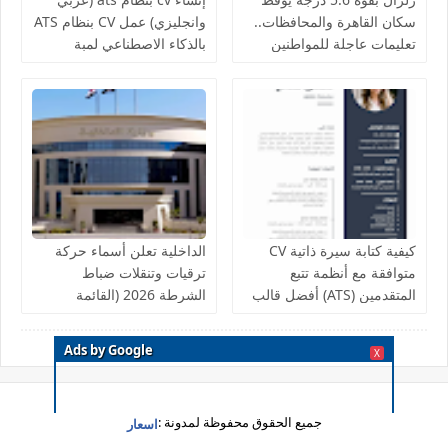
سكان القاهرة والمحافظات..
وانجليزي) عمل CV بنظام ATS
تعليمات عاجلة للمواطنين
بالذكاء الاصطناعي لمبة
وخبراء يحذرون من التوابع
(LambaCV)
كيفية كتابة سيرة ذاتية CV
الداخلية تعلن أسماء حركة
متوافقة مع أنظمة تتبع
ترقيات وتنقلات ضباط
المتقدمين (ATS) أفضل قالب
الشرطة 2026 (القائمة
سيرًة ذاتًية ATS CV قوي مجاناً
الكاملة والتحليل الأمني)
يضمن قبولك بأي وظيفة
Ads by Google
X
جميع الحقوق محفوظة لمدونة :
اسعار