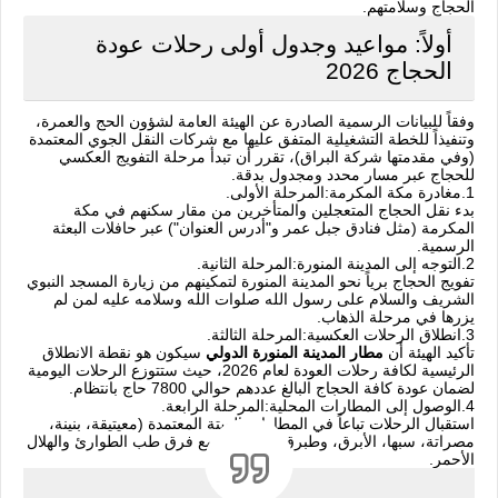
الحجاج وسلامتهم.
أولاً: مواعيد وجدول أولى رحلات عودة
الحجاج 2026
وفقاً للبيانات الرسمية الصادرة عن الهيئة العامة لشؤون الحج والعمرة،
وتنفيذاً للخطة التشغيلية المتفق عليها مع شركات النقل الجوي المعتمدة
(وفي مقدمتها شركة البراق)، تقرر أن تبدأ مرحلة التفويج العكسي
للحجاج عبر مسار محدد ومجدول بدقة.
‫1.
مغادرة مكة المكرمة:
‏المرحلة الأولى.
بدء نقل الحجاج المتعجلين والمتأخرين من مقار سكنهم في مكة
المكرمة (مثل فنادق جبل عمر و"أدرس العنوان") عبر حافلات البعثة
الرسمية.
‫2.
التوجه إلى المدينة المنورة:
‏المرحلة الثانية.
تفويج الحجاج برياً نحو المدينة المنورة لتمكينهم من زيارة المسجد النبوي
الشريف والسلام على رسول الله صلوات الله وسلامه عليه لمن لم
يزرها في مرحلة الذهاب.
‫3.
انطلاق الرحلات العكسية:
‏المرحلة الثالثة.
تأكيد الهيئة أن
مطار المدينة المنورة الدولي
سيكون هو نقطة الانطلاق
الرئيسية لكافة رحلات العودة لعام 2026، حيث ستتوزع الرحلات اليومية
لضمان عودة كافة الحجاج البالغ عددهم حوالي 7800 حاج بانتظام.
‫4.
الوصول إلى المطارات المحلية:
‏المرحلة الرابعة.
استقبال الرحلات تباعاً في المطارات الستة المعتمدة (معيتيقة، بنينة،
مصراتة، سبها، الأبرق، وطبرق) بالتنسيق مع فرق طب الطوارئ والهلال
الأحمر.