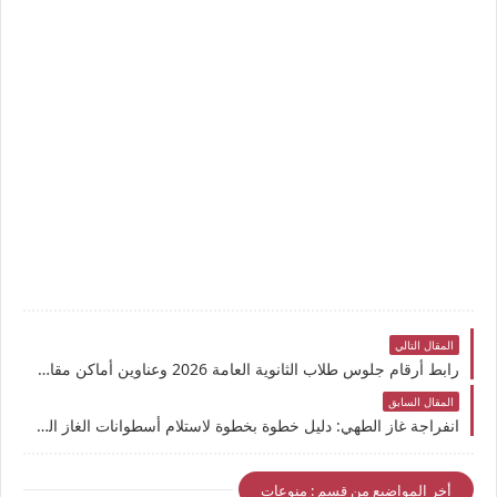
المقال التالي
رابط أرقام جلوس طلاب الثانوية العامة 2026 وعناوين أماكن مقار اللجان الامتحانية لطلاب تالتة ثانوي (Turning Point)
المقال السابق
انفراجة غاز الطهي: دليل خطوة بخطوة لاستلام أسطوانات الغاز المنزلي البريقة للحجز البمبة من2021 وحتى 2026
أخر المواضيع من قسم : منوعات