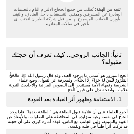
تنبيه من الهيئة:
يُطلب من جميع الحجاج الالتزام التام بالتعليمات
الصادرة عن المشرفين وممثلي التنسيقيات داخل الفنادق، والتقيد
بأوزان الحقائب المسموح بها من قبل شركة الطيران لتجنب أي
تأخير في صالات المغادرة.
ثانياً: الجانب الروحي.. كيف تعرف أن حجتك
مقبولة؟
الحج المبرور هو أسمى ما يرجوه العبد، وقد قال رسول الله ﷺ: «الحَجُّ
المَبْرُورُ لَيْسَ لَهُ جَزَاءٌ إِلاَّ الجَنَّةُ». ولمعرفة أثر القبول، وضع علماء
الشريعة وفقهاء الأمة مستندين إلى النصوص القرآنية والأحاديث النبوية
علامات واضحة تدل على قبول الحج:
1. الاستقامة وظهور أثر العبادة بعد العودة
أجمع العلماء على أن علامة قبول الطاعة هي "الطاعة بعدها". فإذا وجد
الحاج في نفسه رغبة متزايدة في المحافظة على الصلوات، والابتعاد عن
الغيبة والنميمة، ولين الجانب مع الناس، فهذه أمارة كبرى على أن حجته
قد تركت أثراً طيباً في قلبه ونفسه.