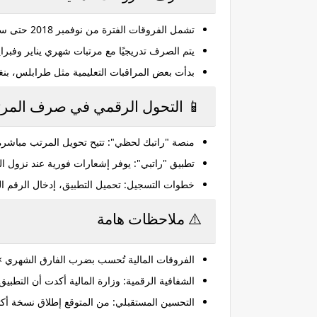
تشمل الفروقات الفترة من
نوفمبر 2018 حتى سبتمبر 2021
يتم الصرف تدريجيًا مع مرتبات شهري
يناير وفبراير 6
بدأت بعض المراقبات التعليمية مثل
طرابلس، بنغا
📱 التحول الرقمي في صرف المرت
منصة "راتبك لحظي"
: تتيح تحويل المرتب مباشر
تطبيق "راتبي"
: يوفر إشعارات فورية عند نزول ا
خطوات التسجيل: تحميل التطبيق، إدخال الرقم ال
⚠️ ملاحظات هامة
الفروقات المالية
تُحسب بضرب الفارق الشهري × عدد الأشهر المستحقة (
الشفافية الرقمية
: وزارة المالية أكدت أن التطبي
التحسين المستقبلي
: من المتوقع إطلاق نسخة أكثر