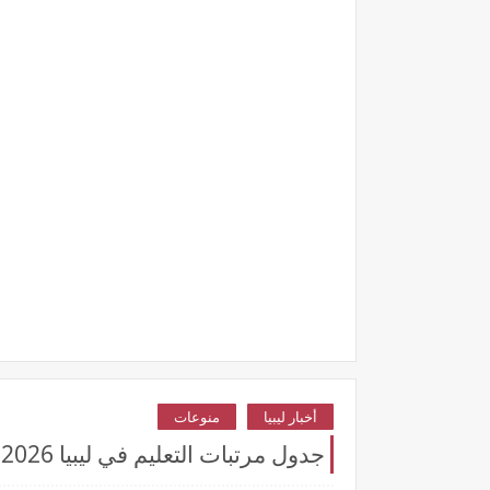
أخبار ليبيا
منوعات
جدول مرتبات التعليم في ليبيا 2026: زيادات تاريخية وصرف الفروقات عبر منصة راتبك لحظي (قبل وبعد القانون)