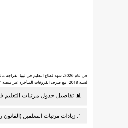
في عام 2026، شهد قطاع التعليم في ليبيا انفراجة مالية كبيرة مع اعتماد
لسنة 2018، مع صرف الفروقات المتأخرة عبر منصة "راتبك لحظي" وتطبيق "راتبي". هذه الخطوة تهدف إلى تحقيق العدالة المالية وتحسين أوضاع العاملين في التعليم.
📊 تفاصيل جدول مرتبات التعليم في ليب
1. زيادات مرتبات المعلمين (القانون رقم 4 لسنة 2018)