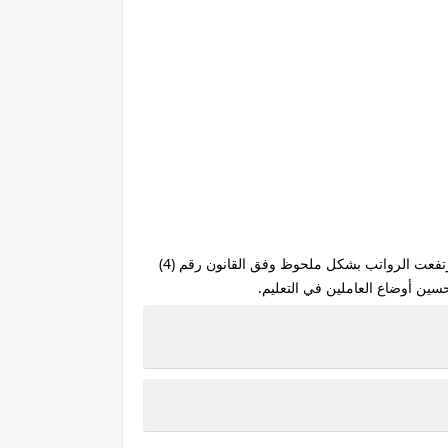
وأعضاء هيئة التدريس، حيث ارتفعت الرواتب بشكل ملحوظ وفق القانون رقم (4)