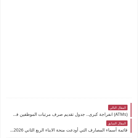
المقال التالي
(ATMs) انفراجة كبرى.. جدول تقديم صرف مرتبات الموظفين في ليبيا قبل العيد الكبير 2026
المقال السابق
قائمة أسماء المصارف التي أودعت منحة الابناء الربع الثاني 2026 وطريقة الاستعلام عن أسماء المستحقين لعلاوة الزوجة والاولاد