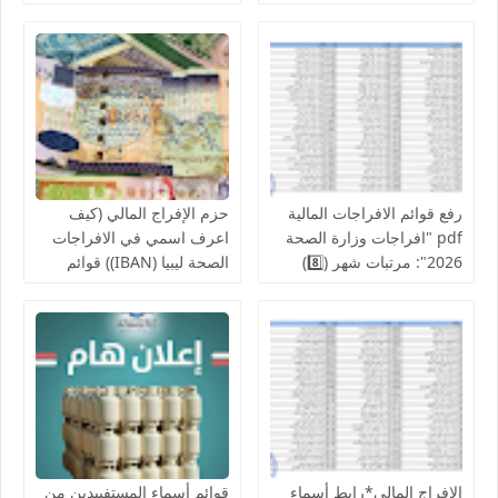
قوائم اسماء الافراجات المالية
افراجات الصحة..والمالية تدعو
بالخدمات الصحية لمكاتب
لإنجاز الإفراج المالي عن
الصحة ومراقبات التعليم
رواتب الموظفين لشهر
أغسطس
رفع قوائم الافراجات المالية
حزم الإفراج المالي (كيف
pdf "افراجات وزارة الصحة
اعرف اسمي في الافراجات
2026": مرتبات شهر (8️⃣)
الصحة ليبيا (IBAN)) قوائم
تشمل عدد من إلافراجات
اسماء الافراجات عن مراقبة
فردية وجماعية المركز
الخدمات المالية الحجر
الوطني للبحوث الطبية
الزراعي ,جهاز حرس المنشآت
والكليات التقنية والمعاهد
النفطية,جامعة المرقب, فزان,
الزنتان, الجفارة
الإفراج المالي*رابط أسماء
قوائم أسماء المستفييدين من