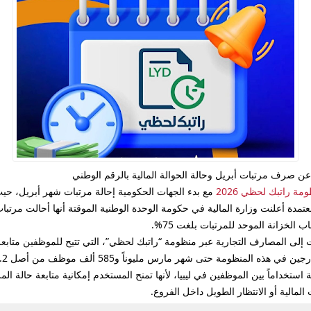
مة راتبك لحظي 2026
مع بدء الجهات الحكومية إحالة مرتبات شهر أبريل، ح
لخزانة الموحد للمرتبات بلغت 75%.
بات إلى المصارف التجارية عبر منظومة “راتبك لحظي”، التي تتيح للموظفين مت
رس مليوناً و585 ألف موظف من أصل 2.2 مليون، أي بنسبة مشاركة وصلت إلى 72%.
 استخداماً بين الموظفين في ليبيا، لأنها تمنح المستخدم إمكانية متابعة حالة ا
لمالية أو الانتظار الطويل داخل الفروع.