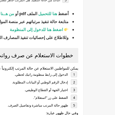
التأكد من حالة التنفيذ: هل المرتب جاهز للصر
أضغط
هنا للتحميل
الملف pdf أو
من هــنا
ب
متابعة حالة تنفيذ مرتباتهم عبر منصة المو
اضغط هنا للدخول إلى المنظومة
وللاطلاع على إحصائيات تنفيذ المصارف الت
خطوات الاستعلام عن صرف رواتب شه
يمكن للمواطنين الاستعلام عن حالة المرتب إلكترونياً عب
الدخول إلى رابط منظومة راتبك لحظي.
إدخال الرقم الوطني أو البيانات المطلوبة.
اختيار الجهة أو القطاع الوظيفي.
الضغط على زر “استعلام”.
ظهور حالة المرتب مباشرة وتفاصيل الصرف.
وفي حال ظهور عبارة: