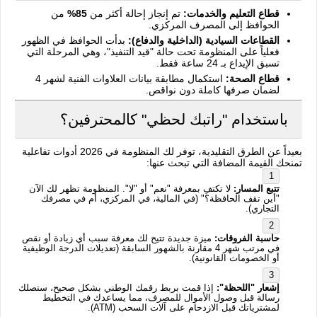
قطاع التعليم والخدمات:
تم إنجاز إحالة أكثر من
85%
من
الحوافظ إلى المصرف المركزي.
القطاعات السيادية (الداخلية والدفاع):
بدأت الحوافظ في الظهور
فعلياً على المنظومة تحت حالة "قيد التنفيذ"، وهي المرحلة التي
تسبق الإيداع بـ 24 ساعة فقط.
قطاع الصحة:
استكمال مطابقة بيانات العلاوات الفنية لشهر 4
لضمان صرفها كاملة دون نواقص.
باستخدام "راتبك لحظي" كالمحترفين؟
بعيداً عن الطرق التقليدية، توفر لك المنظومة في 2026 أدوات تفاعلية
تمنحك القيمة المضافة التي تبحث عنها:
تتبع المسار:
لا تكتفِ بمعرفة "نعم" أو "لا". المنظومة تظهر لك الآن
"أين تقف الحافظة؟" (في المالية، في المركزي، أم في مصرفك
التجاري).
حاسبة الفروقات:
ميزة جديدة تتيح لك معرفة سبب أي زيادة أو نقص
في مرتب شهر 4 مقارنة بالشهور السابقة (تعديلات الدرجة الوظيفية
أو الخصومات القانونية).
إشعار "اللحظة":
إذا قمت بربط رقمك الوطني بشكل صحيح، ستصلك
رسالة قبل وصول الأموال للمصرف، مما يساعدك في التخطيط
لمشترياتك قبل الازدحام على آلات السحب (ATM).