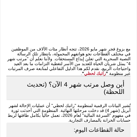
مع بزوغ فجر شهر مايو 2026، تتجه أنظار مئات الآلاف من الموظفين
في مختلف القطاعات نحو هواتفهم المحمولة، بانتظار تلك الرسالة
النصية السحرية التي تعلن إيداع المستحقات. ولأننا نعلم أن "مرتب شهر
4" يمثل شريان الحياة للعديد من الأسر لتغطية التزامات ما بعد العيد
واحتياجات الربيع، نقدم لكم هذا الدليل التفاعلي لمتابعة صرف المرتبات
عبر منظومة
"
راتبك لحظي
"
.
أين وصل مرتب شهر 4 الآن؟ (تحديث
اللحظة)
تُشير البيانات الرقمية لمنظومة "راتبك لحظي" أن عمليات الإحالة لشهر
أبريل (شهر 4) قد دخلت مرحلتها النهائية. المنظومة التي أحدثت ثورة
في مفهوم "السرعة المالية" لعام 2026، تعمل حالياً بكامل طاقتها لربط
حسابات الخزانة بالمصارف التجارية.
حالة القطاعات اليوم: