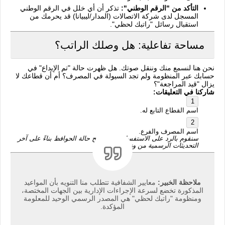
التأكد من "الرقم الوطني":
تذكر أن أي خلل في الرقم الوطني
المسجل لدى شركة الاتصالات (المدار/ليبيانا) قد يحرمك من
استقبال رسائل "راتبك لحظي".
مساحة تفاعلية: هل وصلك الراتب؟
نحن هنا لنسمع منك وننقل صوتك. هل ظهرت حالة "تم الإيداع" في
حسابك عبر المنظومة ولم تجد السيولة في المصرف؟ أم أن قطاعك لا
يزال "قيد المراجعة"؟
شاركنا في التعليقات:
اسم القطاع التابع له.
اسم المصرف والفرع.
سنقوم بالرد على الاستفسارات وتوضيح حالة الحوافظ بناءً على آخر
التحديثات الرسمية من وزارة المالية.
ملاحظة الخبير:
معايير الشفافية تتطلب منا التنويه بأن المواعيد
المذكورة تخضع لسرعة الإجراءات الإدارية بين الجهات المختصة،
ومنظومة "راتبك لحظي" هي المصدر الرسمي الوحيد للمعلومة
المؤكدة.