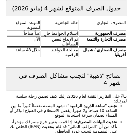
جدول الصرف المتوقع لشهر 4 (مايو 2026)
المصرف التجاري
حالة الجاهزية
الموعد المتوقع
للسيولة
مصرف الجمهورية
استلام الحوافظ جارٍ
غداً صباحاً
مصرف التجارة والتنمية
تم الإيداع لبعض
الآن
القطاعات
مصرف الصحاري / شمال
معالجة الحوافظ
خلال 48 ساعة
أفريقيا
الرقمية
نصائح "ذهبية" لتجنب مشاكل الصرف في
شهر 4
بناءً على التقارير التقنية لعام 2026، إليك كيف تضمن رحلة سلسة
لمرتبك:
تجنب "ساعة الذروة الرقمية":
تشهد المنصة ضغطاً كبيراً ما بين
الساعة 10 صباحاً و2 ظهراً. يفضل الاستعلام في الصباح الباكر أو
المساء لضمان سرعة استجابة الموقع.
تحديث البيانات المصرفية:
إذا قمت بتغيير فرع مصرفك مؤخراً،
تأكد من أن "المراقب المالي" قد قام بتحديث (IBAN) الخاص بك
على المنظومة لتجنب عودة الحافظة.