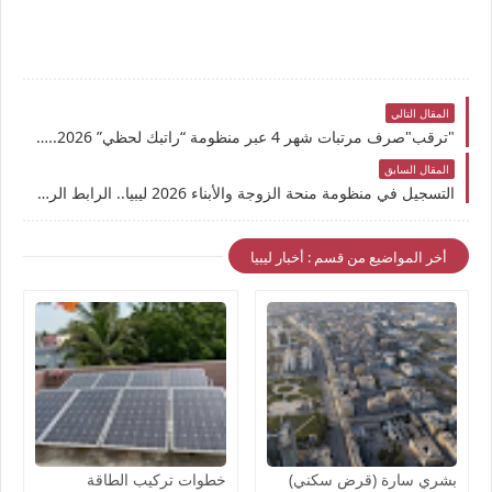
المقال التالي
"ترقب"صرف مرتبات شهر 4 عبر منظومة “راتبك لحظي” 2026.. خطوات الاستعلام وحقيقة بدء الإحالات المالية
المقال السابق
التسجيل في منظومة منحة الزوجة والأبناء 2026 ليبيا.. الرابط الرسمي وخطوات التقديم والاستعلام
أخر المواضيع من قسم : أخبار ليبيا
بشري سارة (قرض سكني)
خطوات تركيب الطاقة