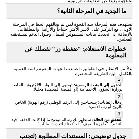
تحتاجينه بعيداً عن التعقيدات الروتينية.
ما الجديد في المرحلة الثانية؟
تستهدف هذه المرحلة سد الفجوة لمن لم يحالفهم الحظ في المرحلة
الأولى، مع التركيز على الأسر الأكثر احتياجاً والأرامل والمطلقات،
بالإضافة إلى تحديث بيانات المشمولين لضمان وصول الدعم لمستحقيه
الفعليين.
خطوات الاستعلام: "ضغطة زر" تفصلك عن
المعلومة
بدلاً من الانتظار في الطوابير، اعتمدت الجهات المعنية رقمنة العملية
بالكامل. إليكِ الطريقة المختصرة:
الدخول إلى المنصة الرسمية:
توجهي إلى البوابة الإلكترونية الخاصة
بوزارة الشؤون الاجتماعية (أو المنصة المعتمدة محلياً).
إدخال البيانات:
ستحتاجين إلى الرقم الوطني (رقم الهوية) الخاص
بالزوج أو رب الأسرة.
التحقق من الحالة:
ستظهر لكِ رسالة توضح ما إذا كانت الدفعة "قيد
التنفيذ"، "جاهزة للصرف"، أو "تحتاج لتحديث بيانات".
جدول توضيحي: المستندات المطلوبة (لتجنب