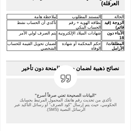
العرقلة)
الحالة
المستند المطلوب
ملاحظة هامة
الزوجة (قيد
بطاقة الهوية + رقم
تأكدي أن الحساب نشط
قائم)
الحساب البنكي
الأبناء دون
شهادات الميلاد الإلكترونية
يتم الصرف لولي الأمر
18
المطلقات/
حكم المحكمة أو شهادة
لضمان تحويل القيمة للحساب
الأرامل
الوفاة
الشخصي
نصائح ذهبية لضمان صرف المنحة دون تأخير
"البيانات الصحيحة تعني صرفاً أسرع"
تأكدي من تحديث رقم هاتفك المحمول المرتبط بحسابك
الحكومي، حيث يتم إرسال "كود الصرف" أو رسائل التأكيد عبر
الرسائل النصية (SMS).