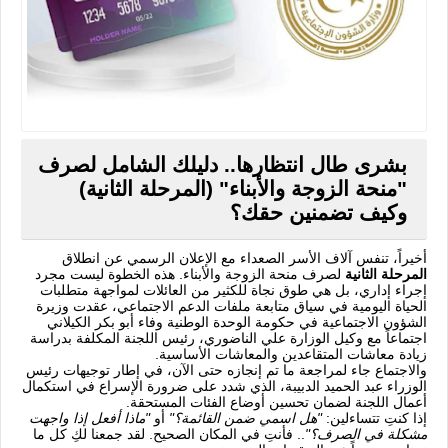
بشرى طال انتظارها.. دليلك الشامل لصرف
"منحة الزوجة والأبناء" (المرحلة الثانية)
وكيف تضمنين حقك؟
أخيراً، تنفس آلاف الأسر الصعداء مع الإعلان الرسمي عن انطلاق
المرحلة الثانية
لصرف منحة الزوجة والأبناء. هذه الخطوة ليست مجرد
إجراء إداري، بل هي طوق نجاة للكثير من العائلات لمواجهة متطلبات
الحياة اليومية
في سياق متابعة ملفات الدعم الاجتماعي، عقدت وزيرة
الشؤون الاجتماعية في حكومة الوحدة الوطنية وفاء أبو بكر الكيلاني
اجتماعاً مع وكيل الوزارة علي الناضوري، رئيس اللجنة المكلفة بدراسة
زيادة معاشات المتقاعدين والمعاشات الأساسية.
والاجتماع جاء لمراجعة ما تم إنجازه حتى الآن، في إطار توجيهات رئيس
الوزراء عبد الحميد الدبيبة، الذي شدد على ضرورة الإسراع في استكمال
أعمال اللجنة لضمان تحسين أوضاع الفئات المستحقة.
إذا كنتِ تتساءلين:
"هل اسمي ضمن القائمة؟"
أو
"ماذا أفعل إذا واجهت
مشكلة في الصرف؟"
.. فأنتِ في المكان الصحيح. لقد جمعنا لكِ كل ما