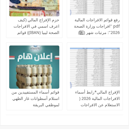
رفع قوائم الافراجات المالية
حزم الإفراج المالي (كيف
pdf "افراجات وزارة الصحة
اعرف اسمي في الافراجات
2026": مرتبات شهر (8️⃣)
الصحة ليبيا (IBAN)) قوائم
تشمل عدد من إلافراجات
اسماء الافراجات عن مراقبة
فردية وجماعية المركز
الخدمات المالية الحجر
الوطني للبحوث الطبية
الزراعي ,جهاز حرس المنشآت
والكليات التقنية والمعاهد
النفطية,جامعة المرقب, فزان,
الزنتان, الجفارة
الإفراج المالي*رابط أسماء
قوائم أسماء المستفييدين من
الافراجات المالية 2026 (
استلام أسطوانات غاز الطهي
الاستعلام عن الافراجات
لموظفي البريقة
بالرقم الوطني).. الإفراجات
تبدأ بصرف دفعات شهرية
لمرتبات من استوفى الشروط