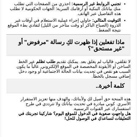
تجنبي الروابط غير الرسمية:
احذري من الصفحات التي تطلب
منكِ بياناتك البنكية أو أرقامك السرية؛ الجهات الحكومية لا تطلب
هذه التفاصيل عبر الهاتف.
التوقيت المثالي:
حاولي إجراء عملية الاستعلام في أوقات غير
الذروة (الصباح الباكر أو وقت متأخر من الليل) لتفادي بطء الموقع
نتيجة الضغط.
ماذا تفعلين إذا ظهرت لكِ رسالة "مرفوض" أو
"غير مستحق"؟
لا تقلقي، فالباب لم يغلق بعد. يمكنكِ تقديم
طلب تظلم
عبر الخط
الساخن أو الأيقونة المخصصة في الموقع الإلكتروني. غالباً ما يكون
السبب هو نقص في تحديث بيانات الحالة الاجتماعية أو وجود دخل
إضافي مسجل بالخطأ.
كلمة أخيرة..
هذه المنحة حق أصيل لكِ ولأبنائك، والهدف منها تعزيز الاستقرار
الأسري. كوني مبادرة في تحديث بياناتك ولا تترددي في طرح
استفسارك عبر القنوات الرسمية.
هل واجهتِ صعوبة في الدخول للموقع اليوم؟ شاركينا تجربتك في
التعليقات لنساعدكِ في الوصول للحل!