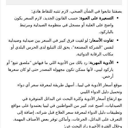
بصفتنا نتابعوا في الشأن الصحي، لازم تنتبه للنقاط هادي:
التسعيرة على العبوة:
حسب القانون الجديد، لازم السعر يكون
واضح على العلبة أو مسجل في منظومة الصيدلية ومرتبط
بالباركود.
تفاوت الأسعار:
لو لقيت فرق كبير في السعر بين صيدلية وصيدلية
لنفس "الشركة المصنعة"، يحق لك التبليغ لدى الحرس البلدي أو
مكاتب الرقابة الدوائية.
الأدوية المهربة:
رد بالك من الأدوية اللي ما فيهاش "ملصق تتبع" أو
باركود ليبي، لأنها ممكن تكون مجهولة المصدر حتى لو كان سعرها
أرخص.
موقع أسعار الأدوية في ليبيا.. أسهل طريقة لمعرفة سعر أي دواء
وتحميل دليل الدواء الليبي
مع ارتفاع أسعار الأدوية وكثرة البحث عن البدائل المتوفرة في
الصيدليات، أصبح عدد كبير من المواطنين في ليبيا يعتمدوا على مواقع
وتطبيقات دليل الدواء لمعرفة سعر العلاج قبل شرائه، إضافة إلى
التعرف على البدائل، الجرعات، وأماكن توفر بعض الأصناف المهمة.
وخلال الفترة الأخيرة زاد البحث عن: