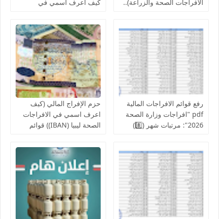
الافراجات الصحة والزراعة)..
كيف اعرف اسمي في
قوائم اسماء الافراجات المالية
افراجات الصحة..والمالية تدعو
بالخدمات الصحية لمكاتب
لإنجاز الإفراج المالي عن
الصحة ومراقبات التعليم
رواتب الموظفين لشهر
أغسطس
رفع قوائم الافراجات المالية
حزم الإفراج المالي (كيف
pdf "افراجات وزارة الصحة
اعرف اسمي في الافراجات
2026": مرتبات شهر (8️⃣)
الصحة ليبيا (IBAN)) قوائم
تشمل عدد من إلافراجات
اسماء الافراجات عن مراقبة
فردية وجماعية المركز
الخدمات المالية الحجر
الوطني للبحوث الطبية
الزراعي ,جهاز حرس المنشآت
والكليات التقنية والمعاهد
النفطية,جامعة المرقب, فزان,
الزنتان, الجفارة