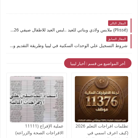
المقال التالي
(Plissé) ملابس ولادي وبناتي للعيد ..لبس العيد للاطفال صيفي 2026
المقال السابق
شروط التسجيل علي الوحدات السكنية في ليبيا وطريقة التقديم وموعد توزيع المساكن على المتضررين والمستفيدين
أخر المواضيع من قسم : أخبار ليبيا
تظلمات افراجات التعلم 2026
عملية الإفراج (11111
(كيف اعرف اسمي في
الافراجات الصحة والزراعة)