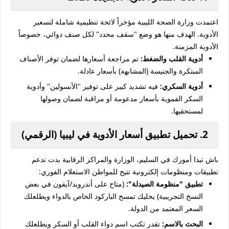
اعتمدت وزارة الصحة الليبية مؤخراً لائحة تنظيمية شاملة لتسعير
الأدوية. الهدف منها هو وضع "سقف محدد" لكل صنف دوائي، خصوصاً
الأدوية المزمنة.
أدوية القلب والضغط:
تم مراجعة أسعارها لضمان توفر الأصناف
المبتكرة والجنيسة (المشابهة) بأسعار عادلة.
أدوية السكري:
فيه تشديد كبير على توفير "الأنسولين" وأدوية
السكر الفموية بأسعار مدعومة أو مراقبة لضمان وصولها
لمستحقيها.
2. تحميل تطبيق أسعار الأدوية في ليبيا (الرقمي)
باش تبدا أمورك في السليم، الوزارة والمراكز الرقابية بدت تدعم
تطبيقات ومنظومات إلكترونية تتيح للمواطن الاستعلام الفوري:
تطبيق "منظومة الصيدلة":
(متاح على أندرويد/آيفون في بعض
النسخ التجريبية) يخليك تمسح الباركود الخاص بالدواء ويطلعلك
السعر المعتمد من الدولة.
البحث بالاسم:
تقدر تكتب اسم دواء القلب أو السكر ويطلعلك