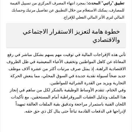
تطبيق "راتبي" المحدث:
بمجرد انتهاء المصرف المركزي من تسييل القيمة
للمصارف، يمكنك الاستعلام من خلال التطبيق عن تفاصيل مرتبك وحسابك
المالي لترى الأثر المالي الفعلي للإفراج.
خطوة هامة لتعزيز الاستقرار الاجتماعي
والاقتصادي
تأتي هذه الإفراجات المالية في توقيت مهم يسهم بشكل مباشر في رفع
المعاناة عن كاهل المواطنين وتخفيف الأعباء المعيشية في ظل الظروف
الاقتصادية الراهنة. إذ يمثل صرف مرتبات أكثر من عشرة آلاف موظف
جديد ضخاً لسيولة نقدية جديدة في السوق المحلي، مما ينعش الحركة
التجارية ويزيد من القدرة الشرائية للمواطنين.
وفي الختام، تتقدم الأوساط الوظيفية بالشكر لكل من ساهم في إنجاز
هذا الملف وتذليل العقبات البيروقراطية أمام المستحقين، مع تأكيدات
اللجان الفنية باستمرار مراجعة وتدقيق بقية الملفات العالقة تمهيداً
لإدراجها في الدفعات القادمة تباعاً حتى ينال كل ذي حق حقه.