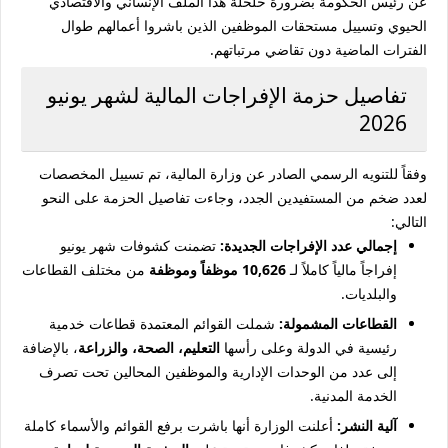
عن رئيس الحكومة بضرورة حلحلة هذا الملف الإنساني والاقتصادي
الحيوي وتسييل مستحقات الموظفين الذين باشروا أعمالهم طوال
الفترات الماضية دون تقاضي مرتباتهم.
تفاصيل حزمة الإفراجات المالية لشهر يونيو
2026
وفقاً للتنويه الرسمي الصادر عن وزارة المالية، تم تسييل المخصصات
لعدد ضخم من المستفيدين الجدد، وجاءت تفاصيل الحزمة على النحو
التالي:
إجمالي عدد الإفراجات الجديدة:
تضمنت كشوفات شهر يونيو
إفراجاً مالياً كاملاً لـ
10,626 موظفاً وموظفة
من مختلف القطاعات
والبلديات.
القطاعات المشمولة:
شملت القوائم المعتمدة قطاعات خدمية
رئيسية في الدولة وعلى رأسها
التعليم، الصحة، والزراعة
، بالإضافة
إلى عدد من الوحدات الإدارية والموظفين المحالين تحت تصرف
الخدمة المدنية.
آلية النشر:
أعلنت الوزارة أنها باشرت برفع القوائم والأسماء كاملة