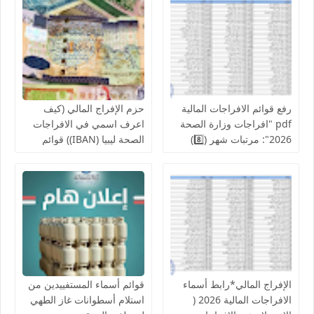
الصحة ومراقبات التعليم
رواتب الموظفين لشهر
أغسطس
رفع قوائم الافراجات المالية
حزم الإفراج المالي (كيف
pdf "افراجات وزارة الصحة
اعرف اسمي في الافراجات
2026": مرتبات شهر (8️⃣)
الصحة ليبيا (IBAN)) قوائم
تشمل عدد من إلافراجات
اسماء الافراجات عن مراقبة
فردية وجماعية المركز
الخدمات المالية الحجر
الوطني للبحوث الطبية
الزراعي ,جهاز حرس المنشآت
والكليات التقنية والمعاهد
النفطية,جامعة المرقب, فزان,
الزنتان, الجفارة
الإفراج المالي*رابط أسماء
قوائم أسماء المستفييدين من
الافراجات المالية 2026 (
استلام أسطوانات غاز الطهي