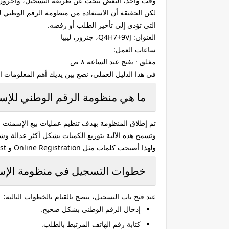
وقت واحد، البعض يبحث عن طريقة التسجيل، وآخرون يح
لكن الحقيقة أن الاستفادة من
منظومة الرقم الوطني للإس
التي تؤدي إلى تأخير الطلب أو رفضه.
العنوان: Q4H7+9VJ، جنزور، ليبيا
ساعات العمل:
مغلق · يفتح عند الساعة ٨ ص
في هذا الدليل العملي، نضع بين يديك أهم المعلومات
ما هي منظومة الرقم الوطني للإ
تم إطلاق المنظومة بهدف تنظيم عمليات بيع الإسمنت ل
وتسمح هذه الآلية بتوزيع الكميات بشكل أكثر عدالة وشفاف
ولهذا أصبحت كلمات مثل
Online Registration
و
st
خطوات التسجيل في منظومة الإسمنت
عند فتح باب التسجيل، ينصح بالقيام بالخطوات التالية:
إدخال الرقم الوطني بشكل صحيح.
كتابة رقم الهاتف المرتبط بالطلب.