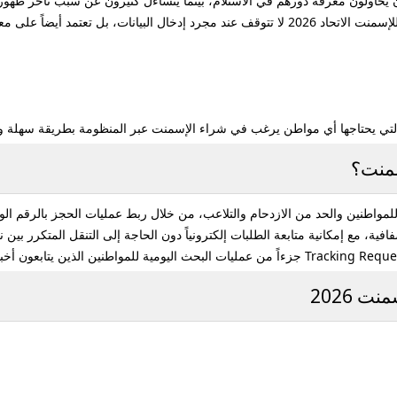
اولون معرفة دورهم في الاستلام، بينما يتساءل كثيرون عن سبب تأخر ظهور بي
منت الاتحاد 2026
لا تتوقف عند مجرد إدخال البيانات، بل تعتمد أيضاً على 
 التي يحتاجها أي مواطن يرغب في شراء الإسمنت عبر المنظومة بطريقة سهلة 
سمنت؟
لمواطنين والحد من الازدحام والتلاعب، من خلال ربط عمليات الحجز بالرقم ال
ية، مع إمكانية متابعة الطلبات إلكترونياً دون الحاجة إلى التنقل المتكرر بين نق
Tracking Reque
جزءاً من عمليات البحث اليومية للمواطنين الذين يتابعون أخبا
 2026