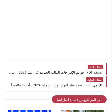
المقال التالي
"نسخة PDF" قوائم الإفراجات المالية الجديدة في ليبيا 2026.. أسماء المشمولين في مرتبات يونيو وكيفية الاستعلام عن اسمك
المقال السابق
تلك هي أسعار قطع غيار التوك توك بالجملة 2026.. أحدث قائمة أسعار وأفضل أماكن الشراء للتجار وأصحاب الورش
أخر المواضيع من قسم : أخبار ليبيا