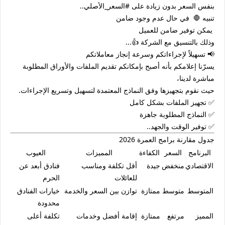
بنفس السعر بدون زيادة على #السعر_الأصلي..
تنبيه 🛑 في حال عدم وجود ضامن
يمكن توفير ضامن للعميل
وذلك بالتنسيق مع الشركة 👍...
📢 تسهيلاً لإجراءاتكم وسرعة إنجاز معاملاتكم
يسرّنا إعلامكم بأنه أصبح بإمكانكم تقديم الملفات والأوراق المطلوبة
مباشرة لدينا،
حيث نقوم بتجهيزها وفق النماذج المعتمدة لتسهيل وتسريع الإجراءات.
✅ تجهيز الملفات بشكل كامل
✅ النماذج المطلوبة جاهزة
✅ توفير الوقت والجهد..
جدول مقارنة برامج العمرة 2026
البرنامج
السعر
الكفاءة
المميزات
العيوب
الاقتصادي
منخفض
جيدة
أقل تكلفة ومناسب
فنادق أبعد عن
للعائلات
الحرم
المتوسط
متوسط
ممتازة
توازن بين السعر والخدمة
خيارات الفنادق
محدودة
المميز
مرتفع
ممتازة
إقامة أفضل وخدمات
تكلفة أعلى