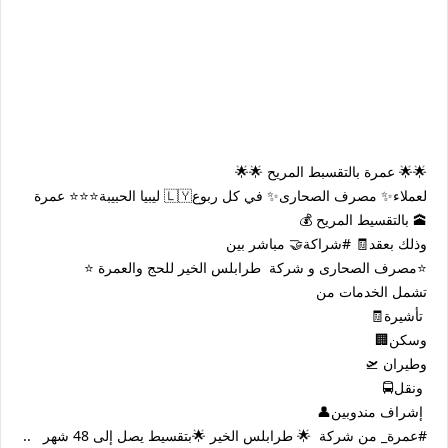
🌟🌟 عمرة بالتقسبط المريح 🌟🌟
لعملاء✨️ مصرف الصحارى✨️ في كل ربوع🇱🇾 ليبيا الحبيبة⭐️⭐️⭐️ عمرة
🕋 بالتقسيط المريح 💰
وذلك بعقد🧾 #شراكة🤝 مباشر بين
⭐️مصرف الصحارى و شركة طرابلس الخير للحج والعمرة ⭐️
تشمل الخدمات من
تأشيرة🧾
وسكن🏢
وطيران 🛫
ونقل🚍
إشراف مندوبين👤
#عمرة_ من شركة 🌟 طرابلس الخير 🌟بتقسيط يصل إلى 48 شهر ..