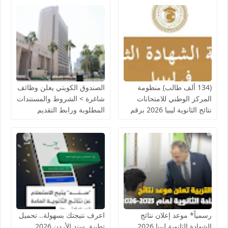
(134 ألف طالب) منظومة
الصندوق الكويتي يعلن وظائف
المركز الوطني للامتحانات
شاغرة > الشروط والمستندات
نتائج الثانوية ليبيا 2026 برقم
المطلوبة ورابط التقديم
القيد.. رابط الاستعلام
وخطوات استخراج النتيجة
رسمياً* موعد إعلان نتائج
اعرف نتيجتك بسهولة.. تحميل
الشهادة الثانوية ليبيا 2026..
تطبيق سند الأردن 2026