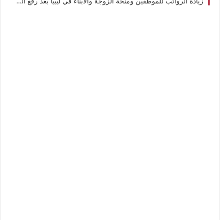
زيادة الرواتب للموظفين ومنحة الزوجة والابناء في ليبيا بعد رفع الدعم عن الوقود