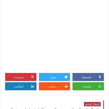
فيسبوك
تويتر
بنترست
واتساب
ريدايت
لينكدين
المقال السابق