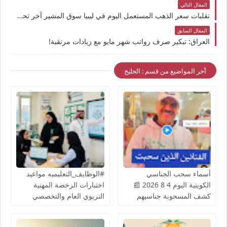
المقال التالي
تقلبات سعر الذهب المستعمل اليوم في ليبيا سوق المشير آخر تحديثات أسعار الذهب 12/5/2025
المقال السابق
العراق: تبكير صرف رواتب شهر مايو مع زيادات مرتقبة!
أخر المواضيع من قسم : الخليج
أسماء سحب الجناسي
#الوظايف_التعليميه مواعيد
الكويتية اليوم 4 8 2026 📰
اختبارات الرخصة المهنية
كشف المسحوبة جناسيهم
التربوي العام والتخصصي
المادة الثامنة شملت عدد من
(للرجال والنساء) عبر منصة
الفنانيين أعمال جليلة
قياس ETEC