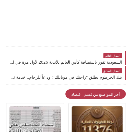
المقال التالي
السعودية تفوز باستضافة كأس العالم للأندية 2026 لأول مرة في التاريخ
المقال السابق
بنك الخرطوم يطلق "راحتك في موبايلك": وداعاً للزحام.. خدمة ثورية تغنيك عن زيارة الفرع والموقع!
أخر المواضيع من قسم : اقتصاد