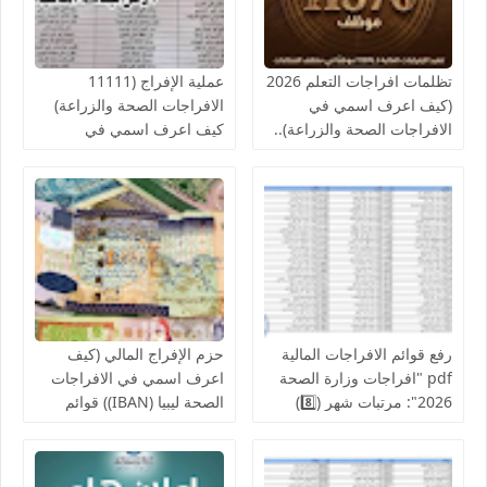
تظلمات افراجات التعلم 2026
عملية الإفراج (11111
(كيف اعرف اسمي في
الافراجات الصحة والزراعة)
الافراجات الصحة والزراعة)..
كيف اعرف اسمي في
قوائم اسماء الافراجات المالية
افراجات الصحة..والمالية تدعو
بالخدمات الصحية لمكاتب
لإنجاز الإفراج المالي عن
الصحة ومراقبات التعليم
رواتب الموظفين لشهر
أغسطس
رفع قوائم الافراجات المالية
حزم الإفراج المالي (كيف
pdf "افراجات وزارة الصحة
اعرف اسمي في الافراجات
2026": مرتبات شهر (8️⃣)
الصحة ليبيا (IBAN)) قوائم
تشمل عدد من إلافراجات
اسماء الافراجات عن مراقبة
فردية وجماعية المركز
الخدمات المالية الحجر
الوطني للبحوث الطبية
الزراعي ,جهاز حرس المنشآت