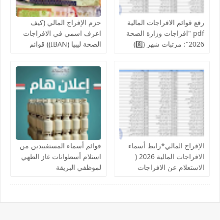
رفع قوائم الافراجات المالية
حزم الإفراج المالي (كيف
pdf "افراجات وزارة الصحة
اعرف اسمي في الافراجات
2026": مرتبات شهر (8️⃣)
الصحة ليبيا (IBAN)) قوائم
تشمل عدد من إلافراجات
اسماء الافراجات عن مراقبة
فردية وجماعية المركز
الخدمات المالية الحجر
الوطني للبحوث الطبية
الزراعي ,جهاز حرس المنشآت
والكليات التقنية والمعاهد
النفطية,جامعة المرقب, فزان,
الزنتان, الجفارة
الإفراج المالي*رابط أسماء
قوائم أسماء المستفييدين من
الافراجات المالية 2026 (
استلام أسطوانات غاز الطهي
الاستعلام عن الافراجات
لموظفي البريقة
بالرقم الوطني).. الإفراجات
تبدأ بصرف دفعات شهرية
لمرتبات من استوفى الشروط