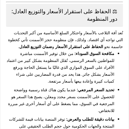
⚖️ الحفاظ على استقرار الأسعار والتوزيع العادل:
دور المنظومة
تُعد آفة التلاعب بالأسعار واحتكار السلع الأساسية من أكبر التحديات
التي تواجه أي اقتصاد. ولذلك، فإن منظومة حجز الأسمنت تأتي كخطوة
حاسمة نحو
الحفاظ على استقرار الأسعار
و
ضمان التوزيع العادل
.
مكافحة السوق السوداء:
من خلال توفير الأسمنت مباشرة
للمواطنين بالسعر الرسمي، تُقلل المنظومة بشكل كبير من اعتماد
الأفراد على السوق الموازي الذي غالبًا ما يستغل الحاجة ويرفع
الأسعار بشكل جائر. هذا يحد من قدرة المضاربين على شراء
كميات كبيرة وإعادة بيعها بأسعار مرتفعة.
تحديد السعر المرجعي:
عندما يكون هناك قناة رسمية وواضحة
للحصول على الأسمنت بسعر محدد ومعلن، يصبح هذا السعر هو
المرجعية في السوق، مما يضغط على أي أسعار أخرى غير مبررة
للانخفاض.
بيانات دقيقة للطلب والعرض:
توفر المنصة بيانات قيمة للشركات
المنتجة والجهات الحكومية حول حجم الطلب الحقيقي على