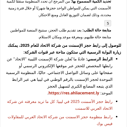
تحديد الكمية المسموح بها:
من المرجح أن تحدد المنظومة سقفًا لكمية
الأسمنت التي يمكن للمواطن الواحد حجزها شهريًا أو خلال فترة زمنية
محددة، وذلك لضمان التوزيع العادل ومنع الاحتكار.
متابعة حالة الطلب:
بعد تقديم طلب الحجز، ستتيح المنصة للمواطنين
متابعة حالة طلبهم، ومعرفة موعد ومكان الاستلام.
للوصول إلى رابط حجز الإسمنت من شركة الاتحاد للعام 2025، يمكنك
زيارة البوابة الرسمية التي ستكون متاحة عبر قنوات الشركة:
الرابط الرسمي:
عادةً ما تُعلن شركة الإسمنت الليبية "الاتحاد" عن
رابطها المخصص للحجز عبر موقعها الإلكتروني الرسمي أو
صفحاتها على وسائل التواصل الاجتماعي. حاليًا، المنظومة الرسمية
الموحدة لحجز الإسمنت بالرقم الوطني في ليبيا هي عبر الرابط
الذي يتبعه المصانع الكبرى لتسهيل الحجز
الموحد:
https://res.ahliacement.ly
.
رابط حجز الأسمنت 2025 في ليبيا: كل ما تريد معرفته عن شركة
الاتحاد العربي للاسمنت
رابـط منظومة حجز الاسمنت من شركة الاتحاد العربي للمقاولات
فيس بوك