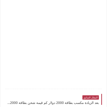
المقال السابق
بعد الزيادة مكسب بطاقة 2000 دولار كم قيمة شحن بطاقة 2000 دولار رابط منظومة حجز الاغراض الشخصية CB key