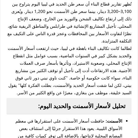
تُظهر تقارير قطاع البناء أن سعر طن الحديد في ليبيا اليوم يتراوح بين
3,100–3,200 دينار، بينما سعر طن الأسمنت نحو 1,200 دينار. ويُعزى
ذلك إلى ارتفاع تكاليف الشحن والتوريد من الخارج، وضعف الإنتاج
المحلي. تأجيل المشاريع الإنشائية في طرابلس والمناطق الريفية شائع،
نظرًا لتفاوت الأسعار بين المحافظات وعجز قدرة الناس على التكيف مع
التكلفة المتزايدة.
لطالما كانت تكاليف البناء باهظة في ليبيا، حيث ارتفعت أسعار الأسمنت
والحديد بشكل كبير في السنوات الماضية، بسبب عوامل مثل انقطاع
الإنتاج المحلي، وصعوبة الاستيراد، وتأثرها بأسعار صرف العملات
الأجنبية. هذه الارتفاعات أدت إلى تأجيل أو توقف الكثير من مشاريع
البناء، سواء كانت حكومية أو خاصة. "كنت ناوي نبني دور ثاني فوق
بيتي، لكن لما شفت أسعار الحديد والأسمنت، بطلت الفكرة كلها" يقول
السيد خليفة، موظف من بنغازي، معبرًا عن واقع الكثير من الأسر.
تحليل لأسعار الأسمنت والحديد اليوم:
الأسمنت:
حافظت أسعار الأسمنت على استقرارها في معظم
الأسواق الليبية. يعود هذا الاستقرار جزئيًا إلى استئناف بعض
المصانع المحلية لإنتاجها، بالإضافة إلى توفر كميات كافية من