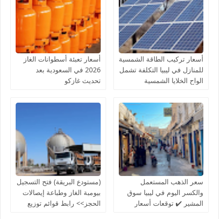
أسعار تركيب الطاقة الشمسية
أسعار تعبئة أسطوانات الغاز
للمنازل في ليبيا التكلفة تشمل
2026 في السعودية بعد
الواح الخلايا الشمسية
تحديث غازكو
والانفرتر والبطاريات
والوصلات
سعر الذهب المستعمل
(مستودع البريقة) فتح التسجيل
والكسر اليوم في ليبيا سوق
بيومبة الغاز وطباعة إيصالات
المشير ✔️ توقعات أسعار
الحجز>> رابط قوائم توزيع
الذهب لشهر أغسطس 2026
اسطوانات غاز الطهي