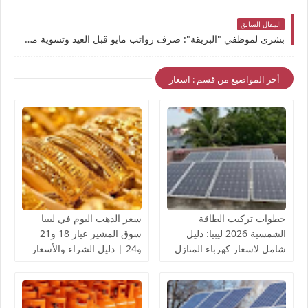
المقال السابق
بشرى لموظفي "البريقة": صرف رواتب مايو قبل العيد وتسوية مستحقات أبريل.. إليكم التفاصيل
أخر المواضيع من قسم : اسعار
خطوات تركيب الطاقة
سعر الذهب اليوم في ليبيا
الشمسية 2026 ليبيا: دليل
سوق المشير عيار 18 و21
شامل لاسعار كهرباء المنازل
و24 | دليل الشراء والأسعار
بالخلايا الشمسية
المباشرة