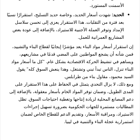
الأسمنت المستورد.
الحديد:
شهدت أسعار الحديد، وخاصة حديد التسليح، استقرارًا نسبيًا
بعد فترة من التقلبات. هذا الاستقرار يعزى إلى تحسن سلاسل
الإمداد وتوفر العملة الأجنبية للاستيراد، بالإضافة إلى عودة بعض
المشاريع العمرانية للعمل.
إن استقرار أسعار مواد البناء يعد مؤشرًا إيجابيًا لقطاع البناء والتشييد،
فمن شأنه أن يشجع المواطنين على المضي قدمًا في مشاريعهم،
ويساهم في تنشيط الحركة الاقتصادية بشكل عام. "كل ما أسعار مواد
البناء تنزل، الناس تبدأ تبني وتشتغل، وهذا ينعش السوق كله" يقول
السيد محمود، مقاول بناء من طرابلس.
ومع ذلك، لا يزال التحدي يتمثل في الحفاظ على هذا الاستقرار على
المدى الطويل، وضمان توفر المواد الخام بأسعار معقولة، بالإضافة إلى
دعم المصانع المحلية لزيادة إنتاجها وتغطية احتياجات السوق. تظل
المطالبات مستمرة للجهات الحكومية بضرورة تسهيل إجراءات
الاستيراد، ومراقبة الأسعار، وتقديم الدعم للقطاع الخاص لضمان
استمرارية عجلة البناء والتنمية في ليبيا.