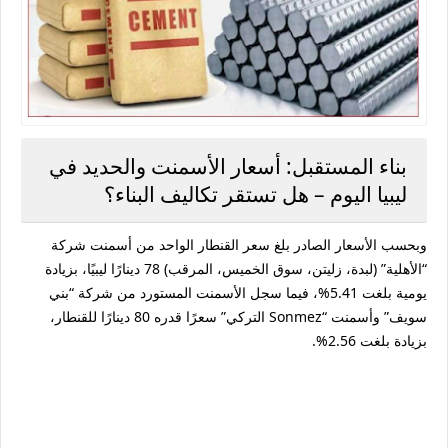
بناء المستقبل: أسعار الأسمنت والحديد في
ليبيا اليوم – هل تستقر تكاليف البناء؟
وبحسب الأسعار الصادر بلغ سعر القنطار الواحد من أسمنت شركة
“الأهلية” (لبدة، زليتن، سوق الخميس، المرقب) 78 دينارًا ليبيًا، بزيادة
يومية بلغت 5.41%، فيما سجل الأسمنت المستورد من شركة “بني
سويف” وأسمنت “Sonmez التركي” سعرًا قدره 80 دينارًا للقنطار،
بزيادة بلغت 2.56%.